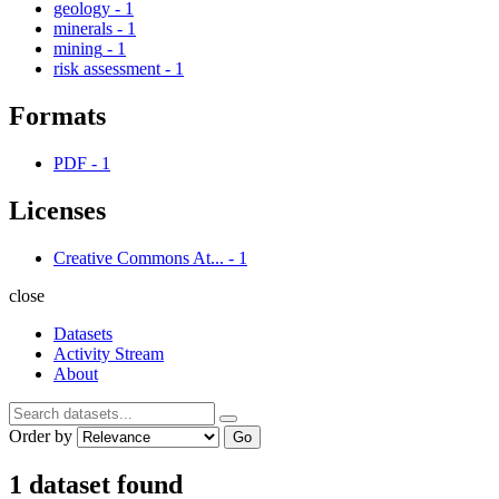
geology
-
1
minerals
-
1
mining
-
1
risk assessment
-
1
Formats
PDF
-
1
Licenses
Creative Commons At...
-
1
close
Datasets
Activity Stream
About
Order by
Go
1 dataset found