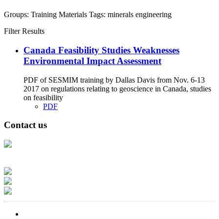
Groups:
Training Materials
Tags:
minerals
engineering
Filter Results
Canada Feasibility Studies Weaknesses
Environmental Impact Assessment
PDF of SESMIM training by Dallas Davis from Nov. 6-13
2017 on regulations relating to geoscience in Canada, studies
on feasibility
PDF
Contact us
Address: Ашигт малтмал, газрын тосны газар, Монгол Улс, Улаанбаатар
хот 15170, Чингэлтэй дүүрэг, Барилгачдын талбай-3, Засгийн газрын XII
байр, баруун жигүүр
Факс: 976-11-310370
Вэб админ: 976-51-263915
Цахим шуудан: info@mrpam.gov.mn