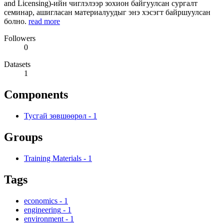
and Licensing)-ийн чиглэлээр зохион байгуулсан сургалт
семинар, ашигласан материалуудыг энэ хэсэгт байршуулсан
болно.
read more
Followers
0
Datasets
1
Components
Тусгай зөвшөөрөл
-
1
Groups
Training Materials
-
1
Tags
economics
-
1
engineering
-
1
environment
-
1