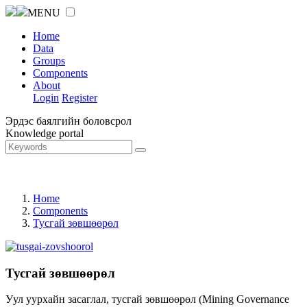
MENU
Home
Data
Groups
Components
About
Login
Register
Эрдэс баялгийн боловсрол
Knowledge portal
Home
Components
Тусгай зөвшөөрөл
Тусгай зөвшөөрөл
Уул уурхайн засаглал, тусгай зөвшөөрөл (Mining Governance