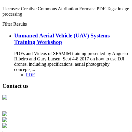
Licenses:
Creative Commons Attribution
Formats:
PDF
Tags:
image
processing
Filter Results
Unmaned Aerial Vehicle (UAV) Systems
Training Workshop
PDFs and Videos of SESMIM training presented by Augusto
Ribeiro and Gary Larsen, Sept 4-8 2017 on how to use DJI
drones, including specifications, aerial photography
concepts,...
PDF
Contact us
Address: Ашигт малтмал, газрын тосны газар, Монгол Улс, Улаанбаатар
хот 15170, Чингэлтэй дүүрэг, Барилгачдын талбай-3, Засгийн газрын XII
байр, баруун жигүүр
Факс: 976-11-310370
Вэб админ: 976-51-263915
Цахим шуудан: info@mrpam.gov.mn