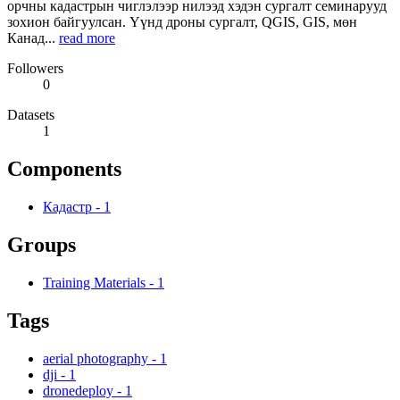
орчны кадастрын чиглэлээр нилээд хэдэн сургалт семинарууд
зохион байгуулсан. Үүнд дроны сургалт, QGIS, GIS, мөн
Канад...
read more
Followers
0
Datasets
1
Components
Кадастр
-
1
Groups
Training Materials
-
1
Tags
aerial photography
-
1
dji
-
1
dronedeploy
-
1