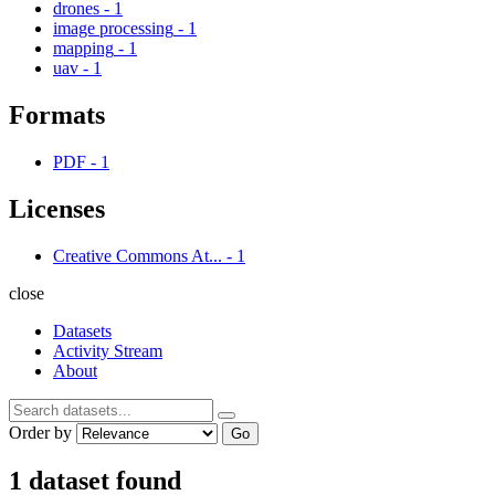
drones
-
1
image processing
-
1
mapping
-
1
uav
-
1
Formats
PDF
-
1
Licenses
Creative Commons At...
-
1
close
Datasets
Activity Stream
About
Order by
Go
1 dataset found