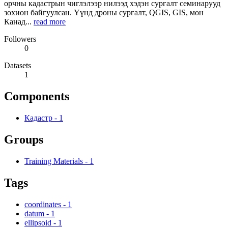
орчны кадастрын чиглэлээр нилээд хэдэн сургалт семинарууд
зохион байгуулсан. Үүнд дроны сургалт, QGIS, GIS, мөн
Канад...
read more
Followers
0
Datasets
1
Components
Кадастр
-
1
Groups
Training Materials
-
1
Tags
coordinates
-
1
datum
-
1
ellipsoid
-
1