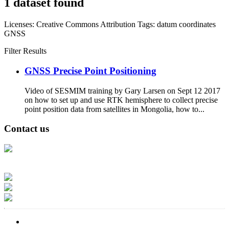
1 dataset found
Licenses:
Creative Commons Attribution
Tags:
datum
coordinates
GNSS
Filter Results
GNSS Precise Point Positioning
Video of SESMIM training by Gary Larsen on Sept 12 2017
on how to set up and use RTK hemisphere to collect precise
point position data from satellites in Mongolia, how to...
Contact us
Address: Ашигт малтмал, газрын тосны газар, Монгол Улс, Улаанбаатар
хот 15170, Чингэлтэй дүүрэг, Барилгачдын талбай-3, Засгийн газрын XII
байр, баруун жигүүр
Факс: 976-11-310370
Вэб админ: 976-51-263915
Цахим шуудан: info@mrpam.gov.mn