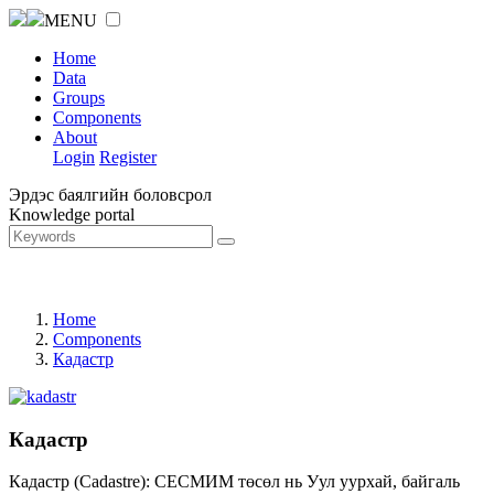
MENU
Home
Data
Groups
Components
About
Login
Register
Эрдэс баялгийн боловсрол
Knowledge portal
Home
Components
Кадастр
Кадастр
Кадастр (Cadastre): СЕСМИМ төсөл нь Уул уурхай, байгаль