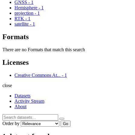
GNSS
-
1
Hemisphere
-
1
projection
-
1
RTK
-
1
satellite
-
1
Formats
There are no Formats that match this search
Licenses
Creative Commons At...
-
1
close
Datasets
Activity Stream
About
Order by
Go