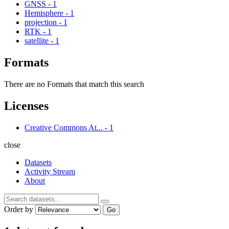
GNSS
-
1
Hemisphere
-
1
projection
-
1
RTK
-
1
satellite
-
1
Formats
There are no Formats that match this search
Licenses
Creative Commons At...
-
1
close
Datasets
Activity Stream
About
Order by
Go