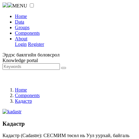
MENU
Home
Data
Groups
Components
About
Login
Register
Эрдэс баялгийн боловсрол
Knowledge portal
Home
Components
Кадастр
Кадастр
Кадастр (Cadastre): СЕСМИМ төсөл нь Уул уурхай, байгаль