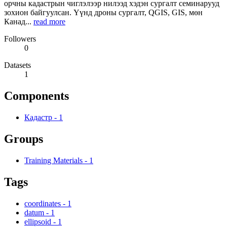
орчны кадастрын чиглэлээр нилээд хэдэн сургалт семинарууд
зохион байгуулсан. Үүнд дроны сургалт, QGIS, GIS, мөн
Канад...
read more
Followers
0
Datasets
1
Components
Кадастр
-
1
Groups
Training Materials
-
1
Tags
coordinates
-
1
datum
-
1
ellipsoid
-
1