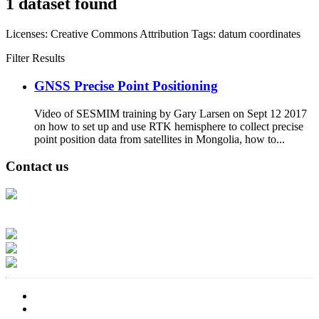
1 dataset found
Licenses:
Creative Commons Attribution
Tags:
datum
coordinates
Filter Results
GNSS Precise Point Positioning
Video of SESMIM training by Gary Larsen on Sept 12 2017
on how to set up and use RTK hemisphere to collect precise
point position data from satellites in Mongolia, how to...
Contact us
Address: Ашигт малтмал, газрын тосны газар, Монгол Улс, Улаанбаатар
хот 15170, Чингэлтэй дүүрэг, Барилгачдын талбай-3, Засгийн газрын XII
байр, баруун жигүүр
Факс: 976-11-310370
Вэб админ: 976-51-263915
Цахим шуудан: info@mrpam.gov.mn