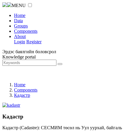
MENU
Home
Data
Groups
Components
About
Login
Register
Эрдэс баялгийн боловсрол
Knowledge portal
Home
Components
Кадастр
Кадастр
Кадастр (Cadastre): СЕСМИМ төсөл нь Уул уурхай, байгаль