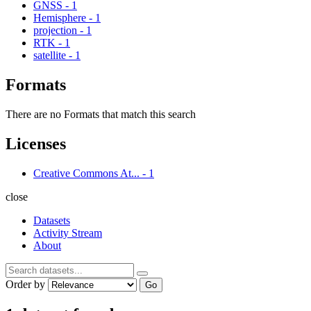
GNSS
-
1
Hemisphere
-
1
projection
-
1
RTK
-
1
satellite
-
1
Formats
There are no Formats that match this search
Licenses
Creative Commons At...
-
1
close
Datasets
Activity Stream
About
Order by
Go