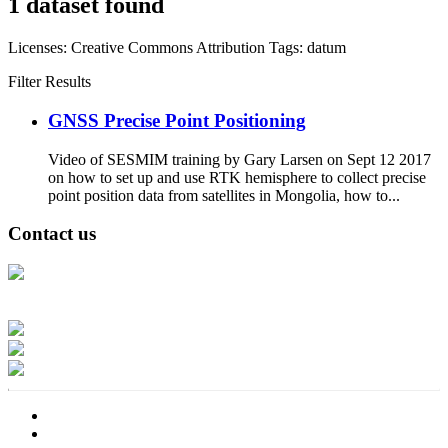
1 dataset found
Licenses:
Creative Commons Attribution
Tags:
datum
Filter Results
GNSS Precise Point Positioning
Video of SESMIM training by Gary Larsen on Sept 12 2017
on how to set up and use RTK hemisphere to collect precise
point position data from satellites in Mongolia, how to...
Contact us
Address: Ашигт малтмал, газрын тосны газар, Монгол Улс, Улаанбаатар
хот 15170, Чингэлтэй дүүрэг, Барилгачдын талбай-3, Засгийн газрын XII
байр, баруун жигүүр
Факс: 976-11-310370
Вэб админ: 976-51-263915
Цахим шуудан: info@mrpam.gov.mn