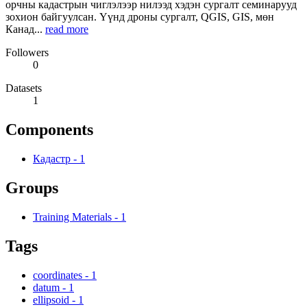
орчны кадастрын чиглэлээр нилээд хэдэн сургалт семинарууд
зохион байгуулсан. Үүнд дроны сургалт, QGIS, GIS, мөн
Канад...
read more
Followers
0
Datasets
1
Components
Кадастр
-
1
Groups
Training Materials
-
1
Tags
coordinates
-
1
datum
-
1
ellipsoid
-
1