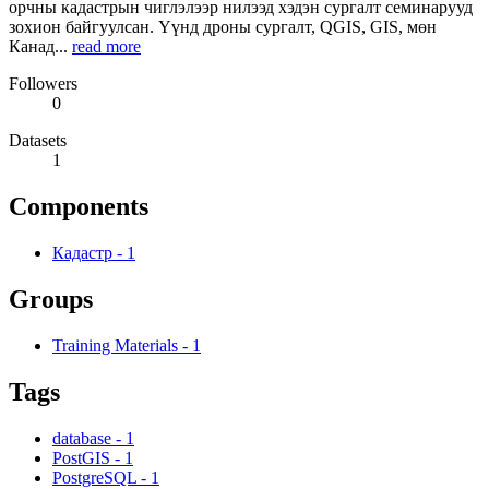
орчны кадастрын чиглэлээр нилээд хэдэн сургалт семинарууд
зохион байгуулсан. Үүнд дроны сургалт, QGIS, GIS, мөн
Канад...
read more
Followers
0
Datasets
1
Components
Кадастр
-
1
Groups
Training Materials
-
1
Tags
database
-
1
PostGIS
-
1
PostgreSQL
-
1