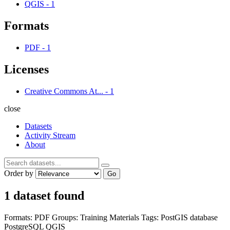
QGIS
-
1
Formats
PDF
-
1
Licenses
Creative Commons At...
-
1
close
Datasets
Activity Stream
About
Order by
Go
1 dataset found
Formats:
PDF
Groups:
Training Materials
Tags:
PostGIS
database
PostgreSQL
QGIS