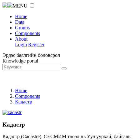
MENU
Home
Data
Groups
Components
About
Login
Register
Эрдэс баялгийн боловсрол
Knowledge portal
Home
Components
Кадастр
Кадастр
Кадастр (Cadastre): СЕСМИМ төсөл нь Уул уурхай, байгаль