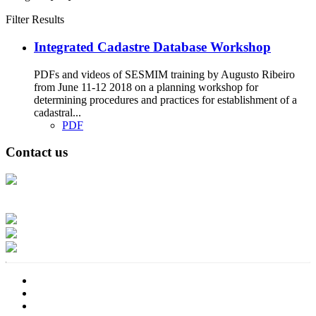
Filter Results
Integrated Cadastre Database Workshop
PDFs and videos of SESMIM training by Augusto Ribeiro
from June 11-12 2018 on a planning workshop for
determining procedures and practices for establishment of a
cadastral...
PDF
Contact us
Address: Ашигт малтмал, газрын тосны газар, Монгол Улс, Улаанбаатар
хот 15170, Чингэлтэй дүүрэг, Барилгачдын талбай-3, Засгийн газрын XII
байр, баруун жигүүр
Факс: 976-11-310370
Вэб админ: 976-51-263915
Цахим шуудан: info@mrpam.gov.mn