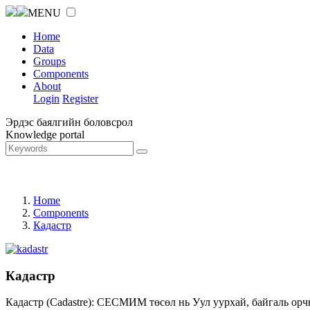
MENU
Home
Data
Groups
Components
About
Login
Register
Эрдэс баялгийн боловсрол
Knowledge portal
Home
Components
Кадастр
Кадастр
Кадастр (Cadastre): СЕСМИМ төсөл нь Уул уурхай, байгаль орч