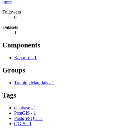
more
Followers
0
Datasets
1
Components
Кадастр
-
1
Groups
Training Materials
-
1
Tags
database
-
1
PostGIS
-
1
PostgreSQL
-
1
QGIS
-
1