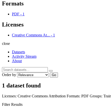
Formats
PDF
-
1
Licenses
Creative Commons At...
-
1
close
Datasets
Activity Stream
About
Order by
Go
1 dataset found
Licenses:
Creative Commons Attribution
Formats:
PDF
Groups:
Trai
Filter Results