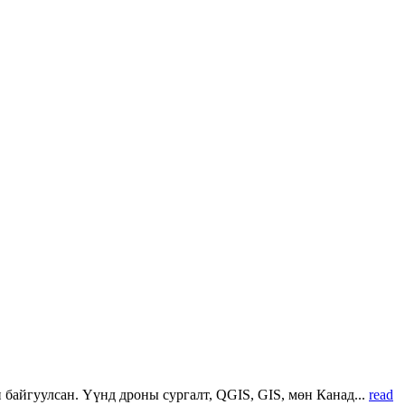
 байгуулсан. Үүнд дроны сургалт, QGIS, GIS, мөн Канад...
read