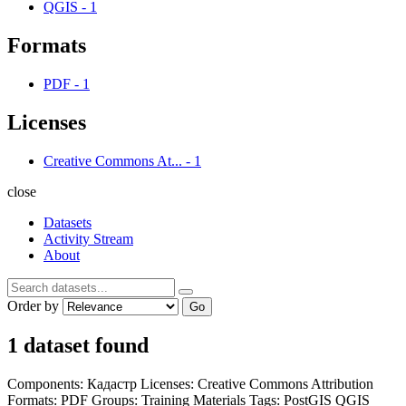
QGIS
-
1
Formats
PDF
-
1
Licenses
Creative Commons At...
-
1
close
Datasets
Activity Stream
About
Order by
Go
1 dataset found
Components:
Кадастр
Licenses:
Creative Commons Attribution
Formats:
PDF
Groups:
Training Materials
Tags:
PostGIS
QGIS