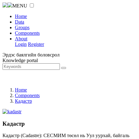
MENU
Home
Data
Groups
Components
About
Login
Register
Эрдэс баялгийн боловсрол
Knowledge portal
Home
Components
Кадастр
Кадастр
Кадастр (Cadastre): СЕСМИМ төсөл нь Уул уурхай, байгаль