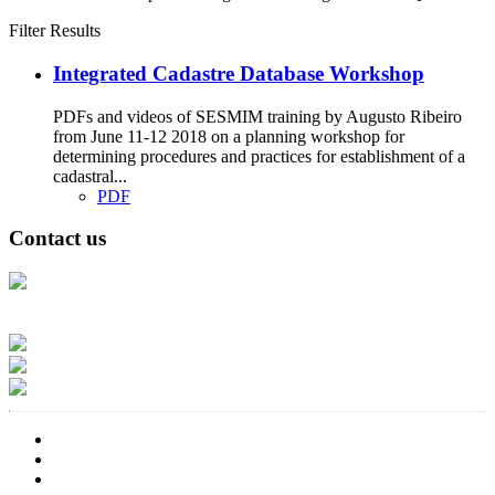
Filter Results
Integrated Cadastre Database Workshop
PDFs and videos of SESMIM training by Augusto Ribeiro
from June 11-12 2018 on a planning workshop for
determining procedures and practices for establishment of a
cadastral...
PDF
Contact us
Address: Ашигт малтмал, газрын тосны газар, Монгол Улс, Улаанбаатар
хот 15170, Чингэлтэй дүүрэг, Барилгачдын талбай-3, Засгийн газрын XII
байр, баруун жигүүр
Факс: 976-11-310370
Вэб админ: 976-51-263915
Цахим шуудан: info@mrpam.gov.mn