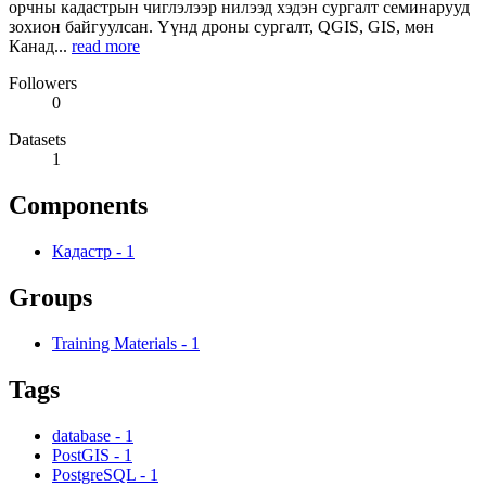
орчны кадастрын чиглэлээр нилээд хэдэн сургалт семинарууд
зохион байгуулсан. Үүнд дроны сургалт, QGIS, GIS, мөн
Канад...
read more
Followers
0
Datasets
1
Components
Кадастр
-
1
Groups
Training Materials
-
1
Tags
database
-
1
PostGIS
-
1
PostgreSQL
-
1