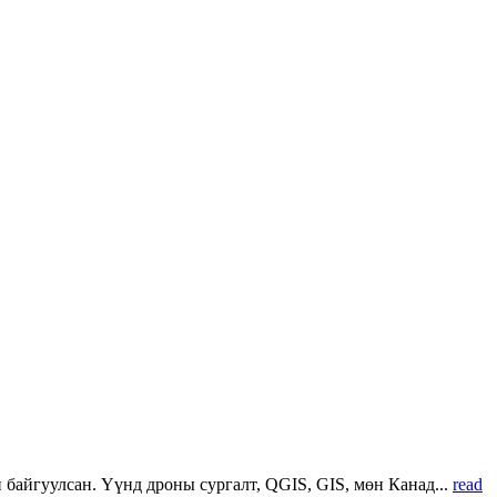
 байгуулсан. Үүнд дроны сургалт, QGIS, GIS, мөн Канад...
read