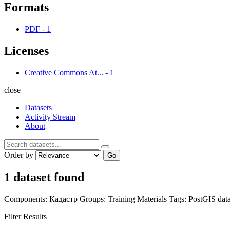
Formats
PDF
-
1
Licenses
Creative Commons At...
-
1
close
Datasets
Activity Stream
About
Order by
Go
1 dataset found
Components:
Кадастр
Groups:
Training Materials
Tags:
PostGIS
dat
Filter Results