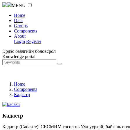
MENU
Home
Data
Groups
Components
About
Login
Register
Эрдэс баялгийн боловсрол
Knowledge portal
Home
Components
Кадастр
Кадастр
Кадастр (Cadastre): СЕСМИМ төсөл нь Уул уурхай, байгаль орч