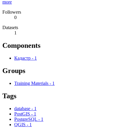
more
Followers
0
Datasets
1
Components
Кадастр
-
1
Groups
Training Materials
-
1
Tags
database
-
1
PostGIS
-
1
PostgreSQL
-
1
QGIS
-
1