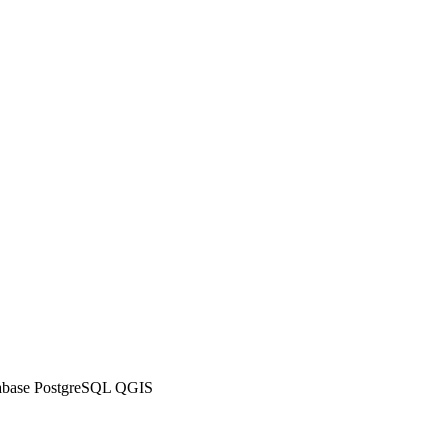
abase
PostgreSQL
QGIS