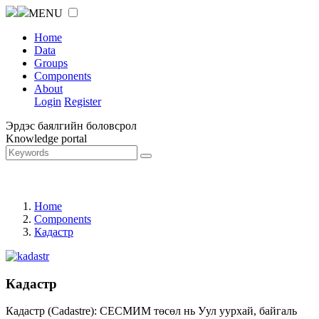
MENU
Home
Data
Groups
Components
About
Login
Register
Эрдэс баялгийн боловсрол
Knowledge portal
Home
Components
Кадастр
Кадастр
Кадастр (Cadastre): СЕСМИМ төсөл нь Уул уурхай, байгаль