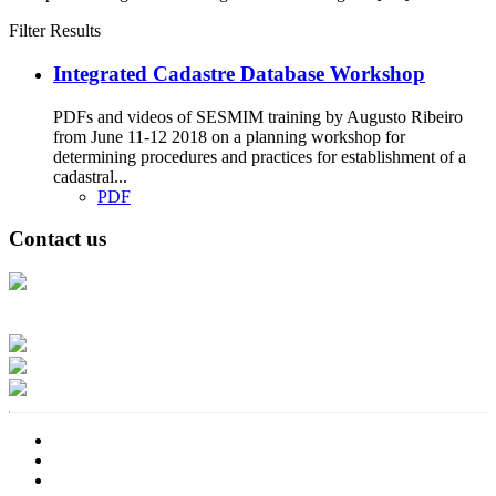
Filter Results
Integrated Cadastre Database Workshop
PDFs and videos of SESMIM training by Augusto Ribeiro
from June 11-12 2018 on a planning workshop for
determining procedures and practices for establishment of a
cadastral...
PDF
Contact us
Address: Ашигт малтмал, газрын тосны газар, Монгол Улс, Улаанбаатар
хот 15170, Чингэлтэй дүүрэг, Барилгачдын талбай-3, Засгийн газрын XII
байр, баруун жигүүр
Факс: 976-11-310370
Вэб админ: 976-51-263915
Цахим шуудан: info@mrpam.gov.mn