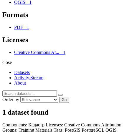
QGIS
-
1
Formats
PDF
-
1
Licenses
Creative Commons At...
-
1
close
Datasets
Activity Stream
About
Order by
Go
1 dataset found
Components:
Кадастр
Licenses:
Creative Commons Attribution
Groups:
Training Materials
Tags:
PostGIS
PostgreSQL
QGIS