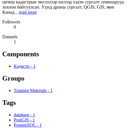
орчны кадастрын чиглэлээр нилээд хэдэн сургалт семинарууд
зохион байгуулсан. Үүнд дроны сургалт, QGIS, GIS, мөн
Канад...
read more
Followers
0
Datasets
1
Components
Кадастр
-
1
Groups
Training Materials
-
1
Tags
database
-
1
PostGIS
-
1
PostgreSQL
-
1