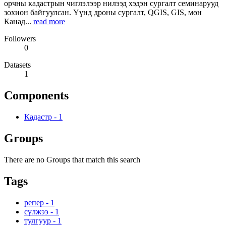
орчны кадастрын чиглэлээр нилээд хэдэн сургалт семинарууд
зохион байгуулсан. Үүнд дроны сургалт, QGIS, GIS, мөн
Канад...
read more
Followers
0
Datasets
1
Components
Кадастр
-
1
Groups
There are no Groups that match this search
Tags
репер
-
1
сүлжээ
-
1
тулгуур
-
1