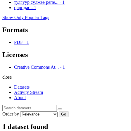
тулгуур сүлжээ репе...
-
1
царцдас
-
1
Show Only Popular Tags
Formats
PDF
-
1
Licenses
Creative Commons At...
-
1
close
Datasets
Activity Stream
About
Order by
Go
1 dataset found