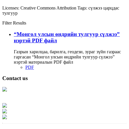
Licenses:
Creative Commons Attribution
Tags:
сүлжээ
царцдас
тулгуур
Filter Results
“Монгол улсын өндрийн тулгуур сүлжээ”
нэртэй PDF файл
Газрын харилцаа, барилга, геодези, зураг зүйн газраас
гаргасан “Монгол улсын өндрийн тулгуур сүлжээ”
нэртэй материалын PDF файл
PDF
Contact us
Address: Ашигт малтмал, газрын тосны газар, Монгол Улс, Улаанбаатар
хот 15170, Чингэлтэй дүүрэг, Барилгачдын талбай-3, Засгийн газрын XII
байр, баруун жигүүр
Факс: 976-11-310370
Вэб админ: 976-51-263915
Цахим шуудан: info@mrpam.gov.mn