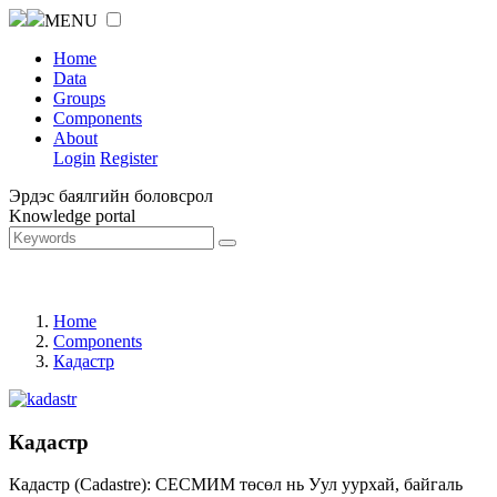
MENU
Home
Data
Groups
Components
About
Login
Register
Эрдэс баялгийн боловсрол
Knowledge portal
Home
Components
Кадастр
Кадастр
Кадастр (Cadastre): СЕСМИМ төсөл нь Уул уурхай, байгаль