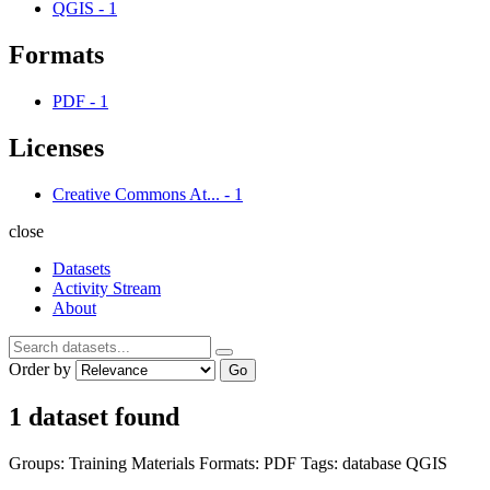
QGIS
-
1
Formats
PDF
-
1
Licenses
Creative Commons At...
-
1
close
Datasets
Activity Stream
About
Order by
Go
1 dataset found
Groups:
Training Materials
Formats:
PDF
Tags:
database
QGIS