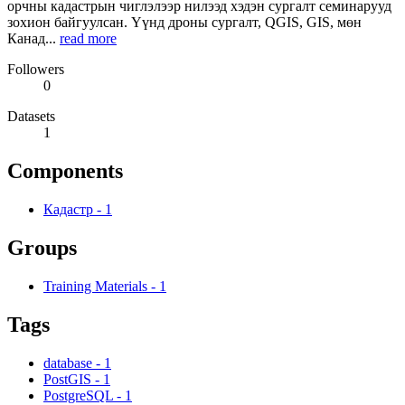
орчны кадастрын чиглэлээр нилээд хэдэн сургалт семинарууд
зохион байгуулсан. Үүнд дроны сургалт, QGIS, GIS, мөн
Канад...
read more
Followers
0
Datasets
1
Components
Кадастр
-
1
Groups
Training Materials
-
1
Tags
database
-
1
PostGIS
-
1
PostgreSQL
-
1