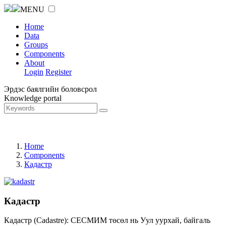
MENU
Home
Data
Groups
Components
About
Login
Register
Эрдэс баялгийн боловсрол
Knowledge portal
Home
Components
Кадастр
Кадастр
Кадастр (Cadastre): СЕСМИМ төсөл нь Уул уурхай, байгаль