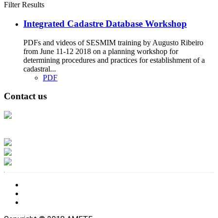
Filter Results
Integrated Cadastre Database Workshop
PDFs and videos of SESMIM training by Augusto Ribeiro
from June 11-12 2018 on a planning workshop for
determining procedures and practices for establishment of a
cadastral...
PDF
Contact us
Address: Ашигт малтмал, газрын тосны газар, Монгол Улс, Улаанбаатар
хот 15170, Чингэлтэй дүүрэг, Барилгачдын талбай-3, Засгийн газрын XII
байр, баруун жигүүр
Факс: 976-11-310370
Вэб админ: 976-51-263915
Цахим шуудан: info@mrpam.gov.mn