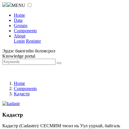
MENU
Home
Data
Groups
Components
About
Login
Register
Эрдэс баялгийн боловсрол
Knowledge portal
Home
Components
Кадастр
Кадастр
Кадастр (Cadastre): СЕСМИМ төсөл нь Уул уурхай, байгаль