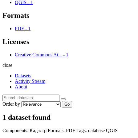
QGIS
-
1
Formats
PDF
-
1
Licenses
Creative Commons At...
-
1
close
Datasets
Activity Stream
About
Order by
Go
1 dataset found
Components:
Кадастр
Formats:
PDF
Tags:
database
QGIS