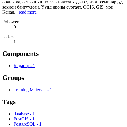
орчны кадастрын чиглэлээр нилээд хэдэн сургалт семинарууд
зохион байгуулсан. Үүнд дроны сургалт, QGIS, GIS, мөн
Канад...
read more
Followers
0
Datasets
1
Components
Кадастр
-
1
Groups
Training Materials
-
1
Tags
database
-
1
PostGIS
-
1
PostgreSQL
-
1