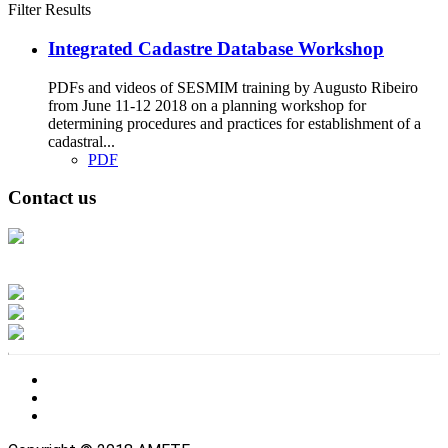
Filter Results
Integrated Cadastre Database Workshop
PDFs and videos of SESMIM training by Augusto Ribeiro
from June 11-12 2018 on a planning workshop for
determining procedures and practices for establishment of a
cadastral...
PDF
Contact us
Address: Ашигт малтмал, газрын тосны газар, Монгол Улс, Улаанбаатар
хот 15170, Чингэлтэй дүүрэг, Барилгачдын талбай-3, Засгийн газрын XII
байр, баруун жигүүр
Факс: 976-11-310370
Вэб админ: 976-51-263915
Цахим шуудан: info@mrpam.gov.mn