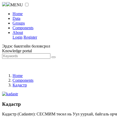
MENU
Home
Data
Groups
Components
About
Login
Register
Эрдэс баялгийн боловсрол
Knowledge portal
Home
Components
Кадастр
Кадастр
Кадастр (Cadastre): СЕСМИМ төсөл нь Уул уурхай, байгаль орч