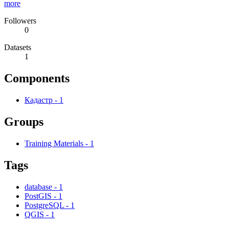
more
Followers
0
Datasets
1
Components
Кадастр
-
1
Groups
Training Materials
-
1
Tags
database
-
1
PostGIS
-
1
PostgreSQL
-
1
QGIS
-
1