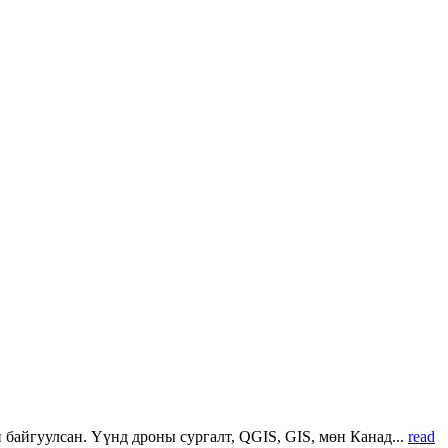
 байгуулсан. Үүнд дроны сургалт, QGIS, GIS, мөн Канад...
read