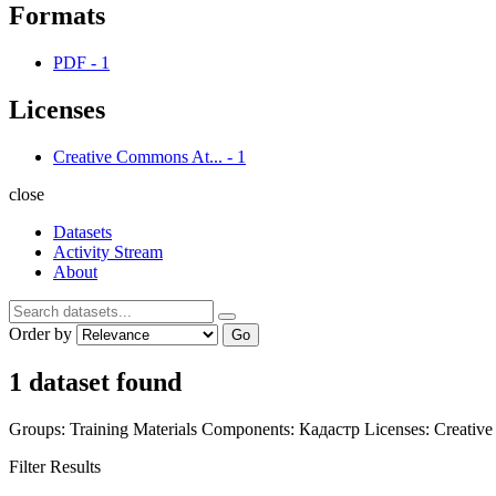
Formats
PDF
-
1
Licenses
Creative Commons At...
-
1
close
Datasets
Activity Stream
About
Order by
Go
1 dataset found
Groups:
Training Materials
Components:
Кадастр
Licenses:
Creativ
Filter Results