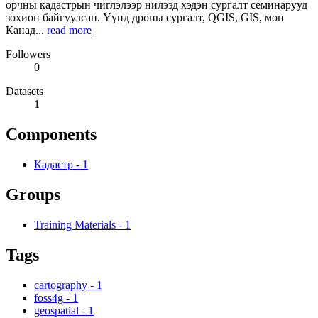
орчны кадастрын чиглэлээр нилээд хэдэн сургалт семинарууд
зохион байгуулсан. Үүнд дроны сургалт, QGIS, GIS, мөн
Канад...
read more
Followers
0
Datasets
1
Components
Кадастр
-
1
Groups
Training Materials
-
1
Tags
cartography
-
1
foss4g
-
1
geospatial
-
1