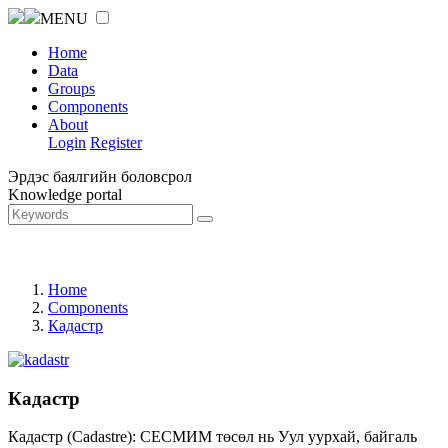
MENU
Home
Data
Groups
Components
About
Login
Register
Эрдэс баялгийн боловсрол
Knowledge portal
Home
Components
Кадастр
Кадастр
Кадастр (Cadastre): СЕСМИМ төсөл нь Уул уурхай, байгаль