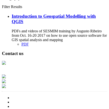
Filter Results
Introduction to Geospatial Modelling with
QGIS
PDFs and videos of SESMIM training by Augusto Ribeiro
from Oct. 16-20 2017 on how to use open source software for
GIS spatial analysis and mapping
PDF
Contact us
Address: Ашигт малтмал, газрын тосны газар, Монгол Улс, Улаанбаатар
хот 15170, Чингэлтэй дүүрэг, Барилгачдын талбай-3, Засгийн газрын XII
байр, баруун жигүүр
Факс: 976-11-310370
Вэб админ: 976-51-263915
Цахим шуудан: info@mrpam.gov.mn