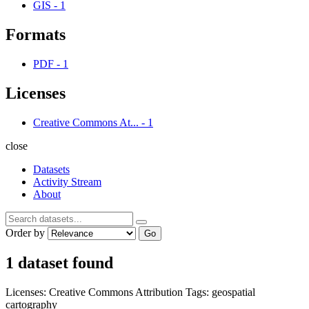
GIS
-
1
Formats
PDF
-
1
Licenses
Creative Commons At...
-
1
close
Datasets
Activity Stream
About
Order by
Go
1 dataset found
Licenses:
Creative Commons Attribution
Tags:
geospatial
cartography