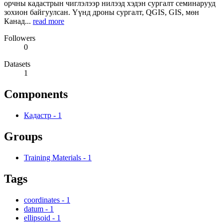
орчны кадастрын чиглэлээр нилээд хэдэн сургалт семинарууд
зохион байгуулсан. Үүнд дроны сургалт, QGIS, GIS, мөн
Канад...
read more
Followers
0
Datasets
1
Components
Кадастр
-
1
Groups
Training Materials
-
1
Tags
coordinates
-
1
datum
-
1
ellipsoid
-
1