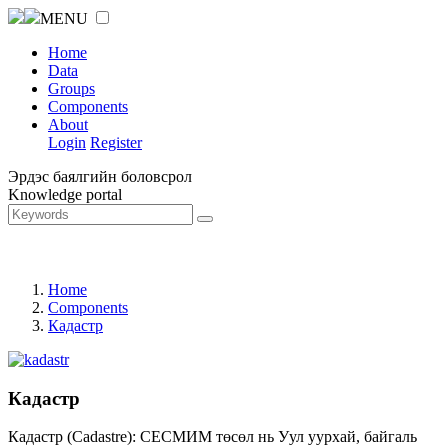
MENU
Home
Data
Groups
Components
About
Login
Register
Эрдэс баялгийн боловсрол
Knowledge portal
Home
Components
Кадастр
Кадастр
Кадастр (Cadastre): СЕСМИМ төсөл нь Уул уурхай, байгаль