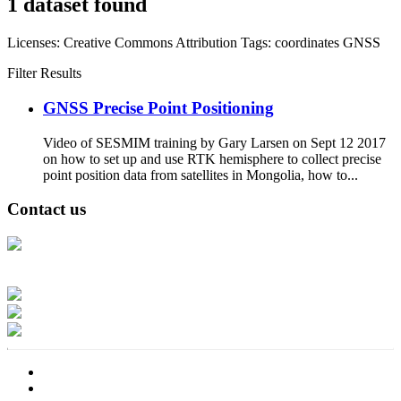
1 dataset found
Licenses:
Creative Commons Attribution
Tags:
coordinates
GNSS
Filter Results
GNSS Precise Point Positioning
Video of SESMIM training by Gary Larsen on Sept 12 2017
on how to set up and use RTK hemisphere to collect precise
point position data from satellites in Mongolia, how to...
Contact us
Address: Ашигт малтмал, газрын тосны газар, Монгол Улс, Улаанбаатар
хот 15170, Чингэлтэй дүүрэг, Барилгачдын талбай-3, Засгийн газрын XII
байр, баруун жигүүр
Факс: 976-11-310370
Вэб админ: 976-51-263915
Цахим шуудан: info@mrpam.gov.mn