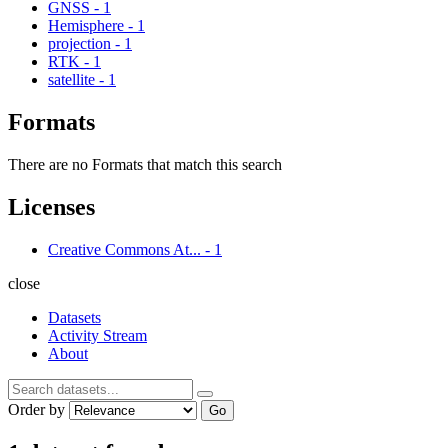
GNSS
-
1
Hemisphere
-
1
projection
-
1
RTK
-
1
satellite
-
1
Formats
There are no Formats that match this search
Licenses
Creative Commons At...
-
1
close
Datasets
Activity Stream
About
Order by
Go