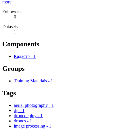
more
Followers
0
Datasets
1
Components
Кадастр
-
1
Groups
Training Materials
-
1
Tags
aerial photography
-
1
dji
-
1
dronedeploy
-
1
drones
-
1
image processing
-
1