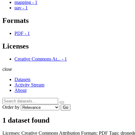
mapping
-
1
uav
-
1
Formats
PDF
-
1
Licenses
Creative Commons At...
-
1
close
Datasets
Activity Stream
About
Order by
Go
1 dataset found
Licenses:
Creative Commons Attribution
Formats:
PDF
Tags:
droned