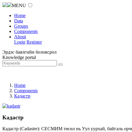
MENU
Home
Data
Groups
Components
About
Login
Register
Эрдэс баялгийн боловсрол
Knowledge portal
Home
Components
Кадастр
Кадастр
Кадастр (Cadastre): СЕСМИМ төсөл нь Уул уурхай, байгаль орч