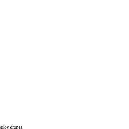
eploy
drones