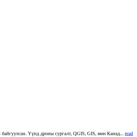
 байгуулсан. Үүнд дроны сургалт, QGIS, GIS, мөн Канад...
read