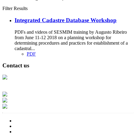
Filter Results
Integrated Cadastre Database Workshop
PDFs and videos of SESMIM training by Augusto Ribeiro
from June 11-12 2018 on a planning workshop for
determining procedures and practices for establishment of a
cadastral...
PDF
Contact us
Address: Ашигт малтмал, газрын тосны газар, Монгол Улс, Улаанбаатар
хот 15170, Чингэлтэй дүүрэг, Барилгачдын талбай-3, Засгийн газрын XII
байр, баруун жигүүр
Факс: 976-11-310370
Вэб админ: 976-51-263915
Цахим шуудан: info@mrpam.gov.mn