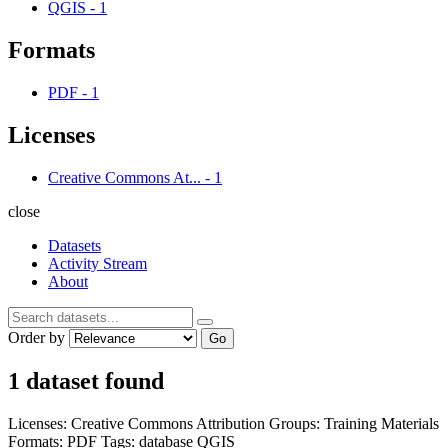
QGIS
-
1
Formats
PDF
-
1
Licenses
Creative Commons At...
-
1
close
Datasets
Activity Stream
About
Order by
Go
1 dataset found
Licenses:
Creative Commons Attribution
Groups:
Training Materials
Formats:
PDF
Tags:
database
QGIS