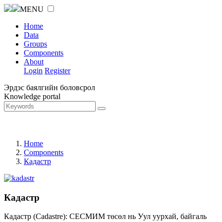
MENU
Home
Data
Groups
Components
About
Login
Register
Эрдэс баялгийн боловсрол
Knowledge portal
Home
Components
Кадастр
Кадастр
Кадастр (Cadastre): СЕСМИМ төсөл нь Уул уурхай, байгаль