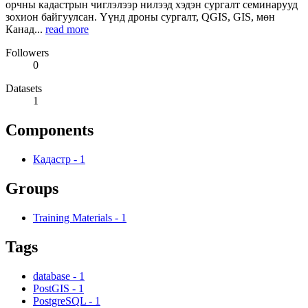
орчны кадастрын чиглэлээр нилээд хэдэн сургалт семинарууд
зохион байгуулсан. Үүнд дроны сургалт, QGIS, GIS, мөн
Канад...
read more
Followers
0
Datasets
1
Components
Кадастр
-
1
Groups
Training Materials
-
1
Tags
database
-
1
PostGIS
-
1
PostgreSQL
-
1