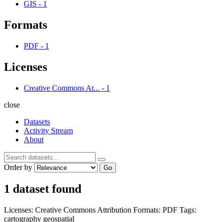
GIS
-
1
Formats
PDF
-
1
Licenses
Creative Commons At...
-
1
close
Datasets
Activity Stream
About
Order by
Go
1 dataset found
Licenses:
Creative Commons Attribution
Formats:
PDF
Tags:
cartography
geospatial