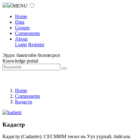
MENU
Home
Data
Groups
Components
About
Login
Register
Эрдэс баялгийн боловсрол
Knowledge portal
Home
Components
Кадастр
Кадастр
Кадастр (Cadastre): СЕСМИМ төсөл нь Уул уурхай, байгаль