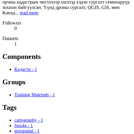
орчны кадастрын чиглэлээр нилээд хэдэн сургалт семинарууд
зохион байгуулсан. Үүнд дроны сургалт, QGIS, GIS, мөн
Канад...
read more
Followers
0
Datasets
1
Components
Кадастр
-
1
Groups
Training Materials
-
1
Tags
cartography
-
1
foss4g
-
1
geospatial
-
1