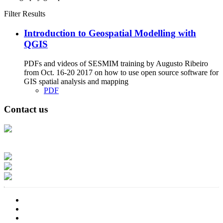
Filter Results
Introduction to Geospatial Modelling with
QGIS
PDFs and videos of SESMIM training by Augusto Ribeiro
from Oct. 16-20 2017 on how to use open source software for
GIS spatial analysis and mapping
PDF
Contact us
Address: Ашигт малтмал, газрын тосны газар, Монгол Улс, Улаанбаатар
хот 15170, Чингэлтэй дүүрэг, Барилгачдын талбай-3, Засгийн газрын XII
байр, баруун жигүүр
Факс: 976-11-310370
Вэб админ: 976-51-263915
Цахим шуудан: info@mrpam.gov.mn