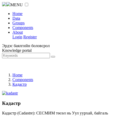
MENU
Home
Data
Groups
Components
About
Login
Register
Эрдэс баялгийн боловсрол
Knowledge portal
Home
Components
Кадастр
Кадастр
Кадастр (Cadastre): СЕСМИМ төсөл нь Уул уурхай, байгаль