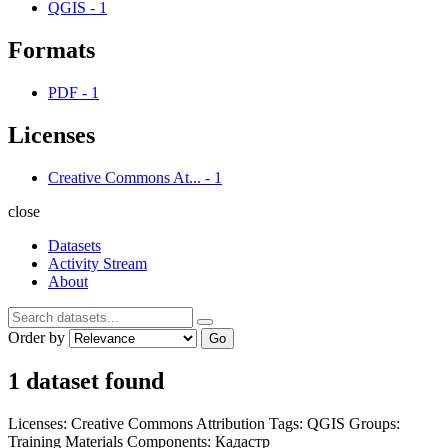
QGIS
-
1
Formats
PDF
-
1
Licenses
Creative Commons At...
-
1
close
Datasets
Activity Stream
About
Order by
Go
1 dataset found
Licenses:
Creative Commons Attribution
Tags:
QGIS
Groups:
Training Materials
Components:
Кадастр