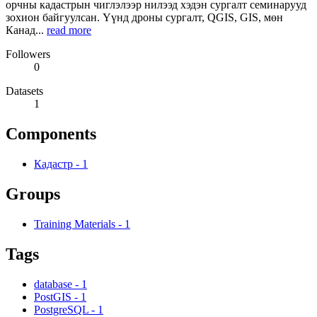
орчны кадастрын чиглэлээр нилээд хэдэн сургалт семинарууд
зохион байгуулсан. Үүнд дроны сургалт, QGIS, GIS, мөн
Канад...
read more
Followers
0
Datasets
1
Components
Кадастр
-
1
Groups
Training Materials
-
1
Tags
database
-
1
PostGIS
-
1
PostgreSQL
-
1