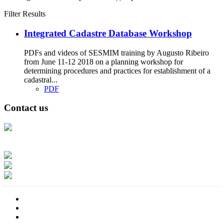
Filter Results
Integrated Cadastre Database Workshop
PDFs and videos of SESMIM training by Augusto Ribeiro
from June 11-12 2018 on a planning workshop for
determining procedures and practices for establishment of a
cadastral...
PDF
Contact us
Address: Ашигт малтмал, газрын тосны газар, Монгол Улс, Улаанбаатар
хот 15170, Чингэлтэй дүүрэг, Барилгачдын талбай-3, Засгийн газрын XII
байр, баруун жигүүр
Факс: 976-11-310370
Вэб админ: 976-51-263915
Цахим шуудан: info@mrpam.gov.mn