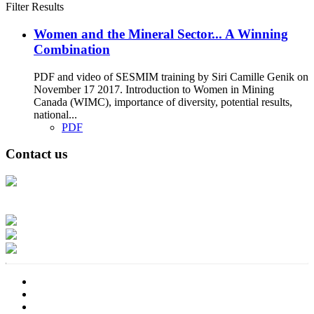
Filter Results
Women and the Mineral Sector... A Winning
Combination
PDF and video of SESMIM training by Siri Camille Genik on
November 17 2017. Introduction to Women in Mining
Canada (WIMC), importance of diversity, potential results,
national...
PDF
Contact us
Address: Ашигт малтмал, газрын тосны газар, Монгол Улс, Улаанбаатар
хот 15170, Чингэлтэй дүүрэг, Барилгачдын талбай-3, Засгийн газрын XII
байр, баруун жигүүр
Факс: 976-11-310370
Вэб админ: 976-51-263915
Цахим шуудан: info@mrpam.gov.mn