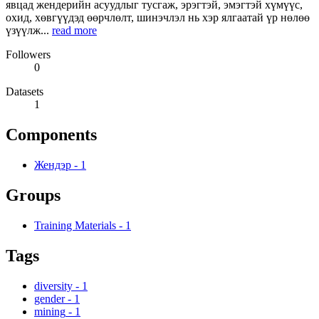
явцад жендерийн асуудлыг тусгаж, эрэгтэй, эмэгтэй хүмүүс,
охид, хөвгүүдэд өөрчлөлт, шинэчлэл нь хэр ялгаатай үр нөлөө
үзүүлж...
read more
Followers
0
Datasets
1
Components
Жендэр
-
1
Groups
Training Materials
-
1
Tags
diversity
-
1
gender
-
1
mining
-
1