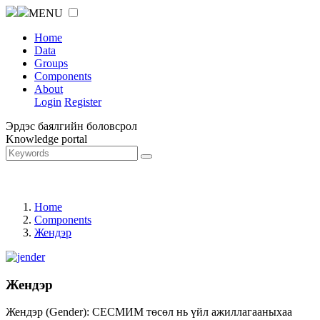
MENU
Home
Data
Groups
Components
About
Login
Register
Эрдэс баялгийн боловсрол
Knowledge portal
Home
Components
Жендэр
Жендэр
Жендэр (Gender): СЕСМИМ төсөл нь үйл ажиллагааныхаа