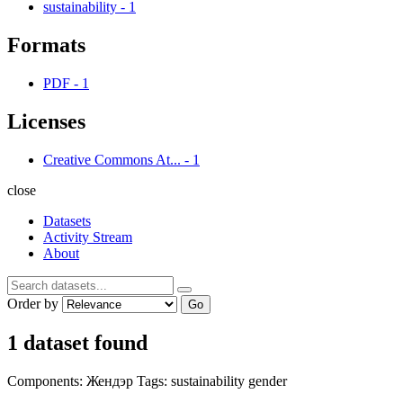
sustainability
-
1
Formats
PDF
-
1
Licenses
Creative Commons At...
-
1
close
Datasets
Activity Stream
About
Order by
Go
1 dataset found
Components:
Жендэр
Tags:
sustainability
gender