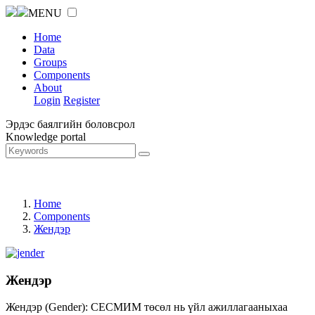
MENU
Home
Data
Groups
Components
About
Login
Register
Эрдэс баялгийн боловсрол
Knowledge portal
Home
Components
Жендэр
Жендэр
Жендэр (Gender): СЕСМИМ төсөл нь үйл ажиллагааныхаа