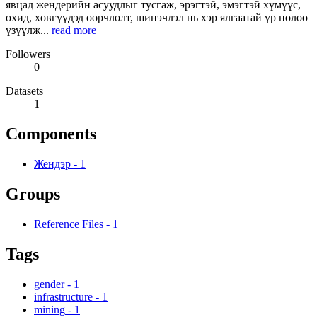
явцад жендерийн асуудлыг тусгаж, эрэгтэй, эмэгтэй хүмүүс,
охид, хөвгүүдэд өөрчлөлт, шинэчлэл нь хэр ялгаатай үр нөлөө
үзүүлж...
read more
Followers
0
Datasets
1
Components
Жендэр
-
1
Groups
Reference Files
-
1
Tags
gender
-
1
infrastructure
-
1
mining
-
1