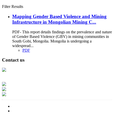
Filter Results
Mapping Gender Based Violence and Mining
Infrastructure in Mongolian Mining C...
PDF- This report details findings on the prevalence and nature
of Gender Based Violence (GBV) in mining communities in
South Gobi, Mongolia. Mongolia is undergoing a
widespread...
PDF
Contact us
Address: Ашигт малтмал, газрын тосны газар, Монгол Улс, Улаанбаатар
хот 15170, Чингэлтэй дүүрэг, Барилгачдын талбай-3, Засгийн газрын XII
байр, баруун жигүүр
Факс: 976-11-310370
Вэб админ: 976-51-263915
Цахим шуудан: info@mrpam.gov.mn