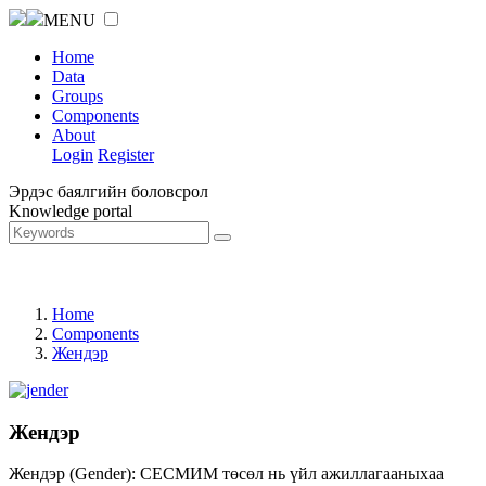
MENU
Home
Data
Groups
Components
About
Login
Register
Эрдэс баялгийн боловсрол
Knowledge portal
Home
Components
Жендэр
Жендэр
Жендэр (Gender): СЕСМИМ төсөл нь үйл ажиллагааныхаа