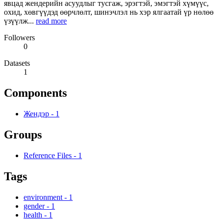
явцад жендерийн асуудлыг тусгаж, эрэгтэй, эмэгтэй хүмүүс,
охид, хөвгүүдэд өөрчлөлт, шинэчлэл нь хэр ялгаатай үр нөлөө
үзүүлж...
read more
Followers
0
Datasets
1
Components
Жендэр
-
1
Groups
Reference Files
-
1
Tags
environment
-
1
gender
-
1
health
-
1