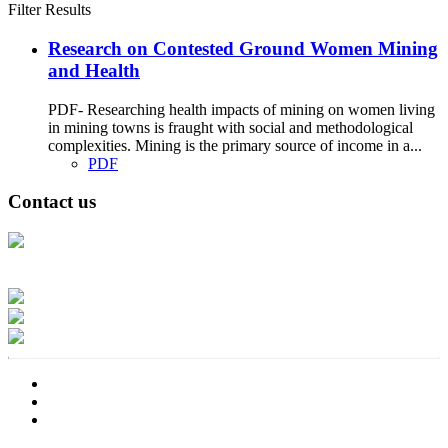
Filter Results
Research on Contested Ground Women Mining
and Health
PDF- Researching health impacts of mining on women living
in mining towns is fraught with social and methodological
complexities. Mining is the primary source of income in a...
PDF
Contact us
Address: Ашигт малтмал, газрын тосны газар, Монгол Улс, Улаанбаатар
хот 15170, Чингэлтэй дүүрэг, Барилгачдын талбай-3, Засгийн газрын XII
байр, баруун жигүүр
Факс: 976-11-310370
Вэб админ: 976-51-263915
Цахим шуудан: info@mrpam.gov.mn