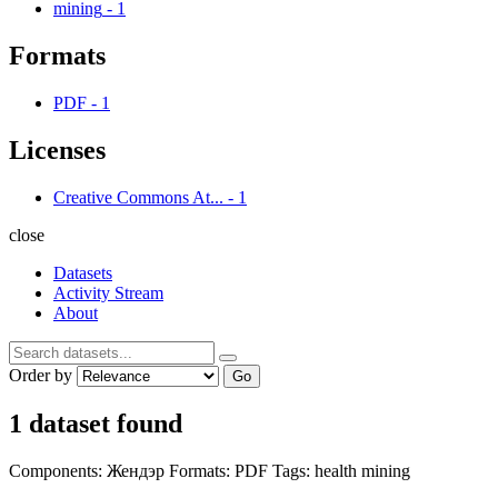
mining
-
1
Formats
PDF
-
1
Licenses
Creative Commons At...
-
1
close
Datasets
Activity Stream
About
Order by
Go
1 dataset found
Components:
Жендэр
Formats:
PDF
Tags:
health
mining