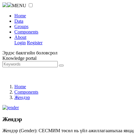
MENU
Home
Data
Groups
Components
About
Login
Register
Эрдэс баялгийн боловсрол
Knowledge portal
Home
Components
Жендэр
Жендэр
Жендэр (Gender): СЕСМИМ төсөл нь үйл ажиллагааныхаа явцад ж