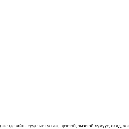
ендерийн асуудлыг тусгаж, эрэгтэй, эмэгтэй хүмүүс, охид, хөвг