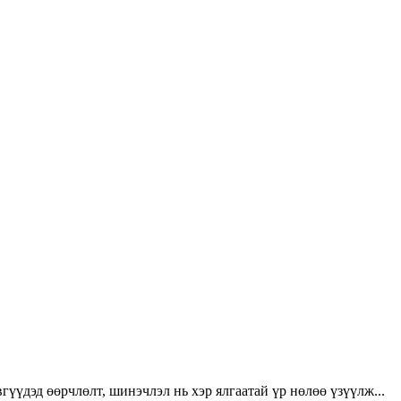
үүдэд өөрчлөлт, шинэчлэл нь хэр ялгаатай үр нөлөө үзүүлж...