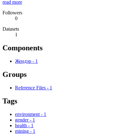
read more
Followers
0
Datasets
1
Components
Жендэр
-
1
Groups
Reference Files
-
1
Tags
environment
-
1
gender
-
1
health
-
1
mining
-
1