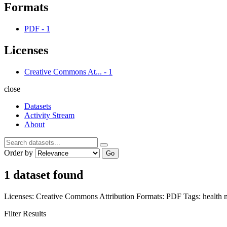
Formats
PDF
-
1
Licenses
Creative Commons At...
-
1
close
Datasets
Activity Stream
About
Order by
Go
1 dataset found
Licenses:
Creative Commons Attribution
Formats:
PDF
Tags:
health
Filter Results