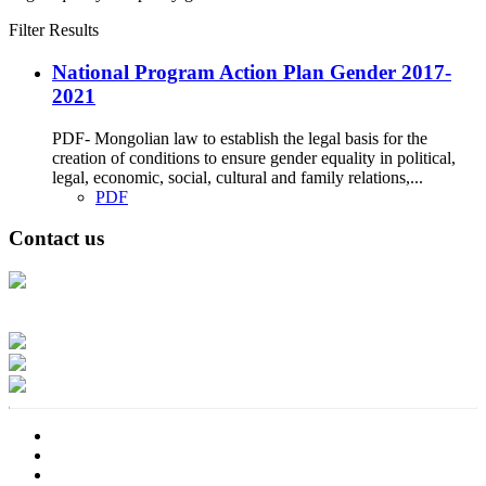
Filter Results
National Program Action Plan Gender 2017-
2021
PDF- Mongolian law to establish the legal basis for the
creation of conditions to ensure gender equality in political,
legal, economic, social, cultural and family relations,...
PDF
Contact us
Address: Ашигт малтмал, газрын тосны газар, Монгол Улс, Улаанбаатар
хот 15170, Чингэлтэй дүүрэг, Барилгачдын талбай-3, Засгийн газрын XII
байр, баруун жигүүр
Факс: 976-11-310370
Вэб админ: 976-51-263915
Цахим шуудан: info@mrpam.gov.mn