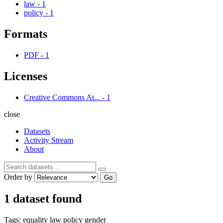
law
-
1
policy
-
1
Formats
PDF
-
1
Licenses
Creative Commons At...
-
1
close
Datasets
Activity Stream
About
Order by
Go
1 dataset found
Tags:
equality
law
policy
gender