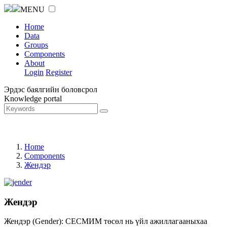
MENU
Home
Data
Groups
Components
About
Login
Register
Эрдэс баялгийн боловсрол
Knowledge portal
Home
Components
Жендэр
Жендэр
Жендэр (Gender): СЕСМИМ төсөл нь үйл ажиллагааныхаа