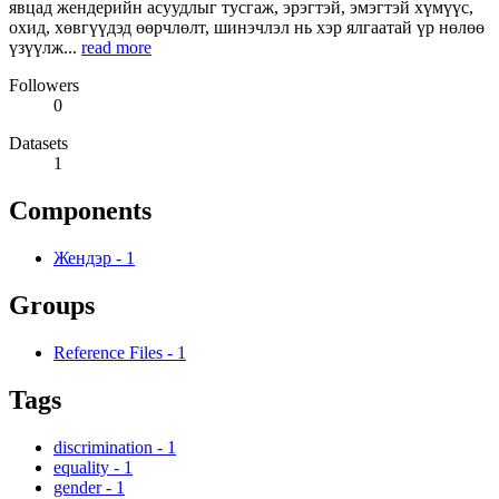
явцад жендерийн асуудлыг тусгаж, эрэгтэй, эмэгтэй хүмүүс,
охид, хөвгүүдэд өөрчлөлт, шинэчлэл нь хэр ялгаатай үр нөлөө
үзүүлж...
read more
Followers
0
Datasets
1
Components
Жендэр
-
1
Groups
Reference Files
-
1
Tags
discrimination
-
1
equality
-
1
gender
-
1