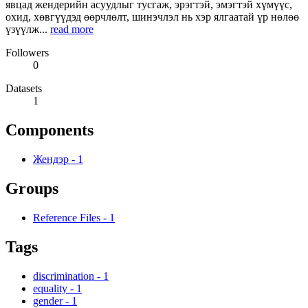
явцад жендерийн асуудлыг тусгаж, эрэгтэй, эмэгтэй хүмүүс,
охид, хөвгүүдэд өөрчлөлт, шинэчлэл нь хэр ялгаатай үр нөлөө
үзүүлж...
read more
Followers
0
Datasets
1
Components
Жендэр
-
1
Groups
Reference Files
-
1
Tags
discrimination
-
1
equality
-
1
gender
-
1