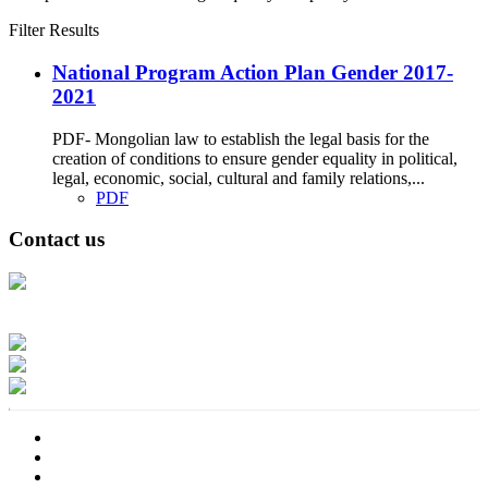
Filter Results
National Program Action Plan Gender 2017-
2021
PDF- Mongolian law to establish the legal basis for the
creation of conditions to ensure gender equality in political,
legal, economic, social, cultural and family relations,...
PDF
Contact us
Address: Ашигт малтмал, газрын тосны газар, Монгол Улс, Улаанбаатар
хот 15170, Чингэлтэй дүүрэг, Барилгачдын талбай-3, Засгийн газрын XII
байр, баруун жигүүр
Факс: 976-11-310370
Вэб админ: 976-51-263915
Цахим шуудан: info@mrpam.gov.mn