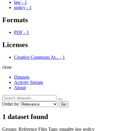
law
-
1
policy
-
1
Formats
PDF
-
1
Licenses
Creative Commons At...
-
1
close
Datasets
Activity Stream
About
Order by
Go
1 dataset found
Groups:
Reference Files
Tags:
equality
law
policy