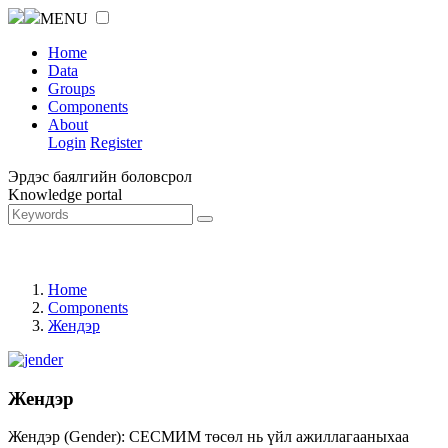
MENU
Home
Data
Groups
Components
About
Login
Register
Эрдэс баялгийн боловсрол
Knowledge portal
Home
Components
Жендэр
Жендэр
Жендэр (Gender): СЕСМИМ төсөл нь үйл ажиллагааныхаа