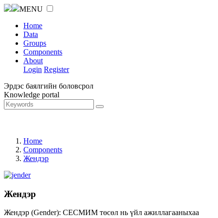
MENU
Home
Data
Groups
Components
About
Login
Register
Эрдэс баялгийн боловсрол
Knowledge portal
Home
Components
Жендэр
Жендэр
Жендэр (Gender): СЕСМИМ төсөл нь үйл ажиллагааныхаа