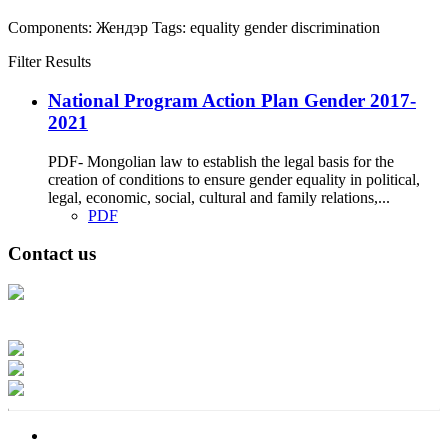
Components:
Жендэр
Tags:
equality
gender
discrimination
Filter Results
National Program Action Plan Gender 2017-
2021
PDF- Mongolian law to establish the legal basis for the
creation of conditions to ensure gender equality in political,
legal, economic, social, cultural and family relations,...
PDF
Contact us
Address: Ашигт малтмал, газрын тосны газар, Монгол Улс, Улаанбаатар
хот 15170, Чингэлтэй дүүрэг, Барилгачдын талбай-3, Засгийн газрын XII
байр, баруун жигүүр
Факс: 976-11-310370
Вэб админ: 976-51-263915
Цахим шуудан: info@mrpam.gov.mn