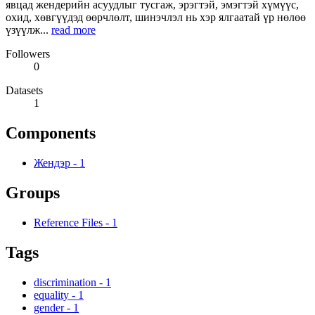
явцад жендерийн асуудлыг тусгаж, эрэгтэй, эмэгтэй хүмүүс,
охид, хөвгүүдэд өөрчлөлт, шинэчлэл нь хэр ялгаатай үр нөлөө
үзүүлж...
read more
Followers
0
Datasets
1
Components
Жендэр
-
1
Groups
Reference Files
-
1
Tags
discrimination
-
1
equality
-
1
gender
-
1