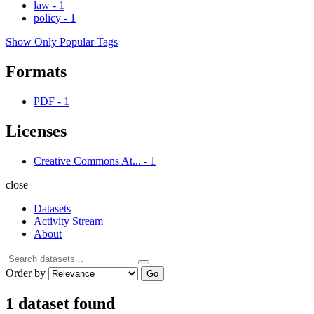
law
-
1
policy
-
1
Show Only Popular Tags
Formats
PDF
-
1
Licenses
Creative Commons At...
-
1
close
Datasets
Activity Stream
About
Order by
Go
1 dataset found