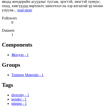
явцад жендерийн асуудлыг тусгаж, эрэгтэй, эмэгтэй хүмүүс,
охид, хөвгүүдэд өөрчлөлт, шинэчлэл нь хэр ялгаатай үр нөлөө
үзүүлж...
read more
Followers
0
Datasets
1
Components
Жендэр
-
1
Groups
Training Materials
-
1
Tags
diversity
-
1
gender
-
1
mining
-
1