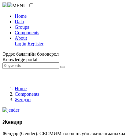
MENU
Home
Data
Groups
Components
About
Login
Register
Эрдэс баялгийн боловсрол
Knowledge portal
Home
Components
Жендэр
Жендэр
Жендэр (Gender): СЕСМИМ төсөл нь үйл ажиллагааныхаа