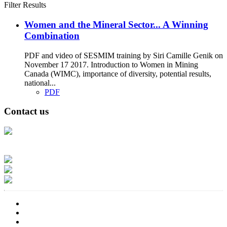
Filter Results
Women and the Mineral Sector... A Winning
Combination
PDF and video of SESMIM training by Siri Camille Genik on
November 17 2017. Introduction to Women in Mining
Canada (WIMC), importance of diversity, potential results,
national...
PDF
Contact us
Address: Ашигт малтмал, газрын тосны газар, Монгол Улс, Улаанбаатар
хот 15170, Чингэлтэй дүүрэг, Барилгачдын талбай-3, Засгийн газрын XII
байр, баруун жигүүр
Факс: 976-11-310370
Вэб админ: 976-51-263915
Цахим шуудан: info@mrpam.gov.mn