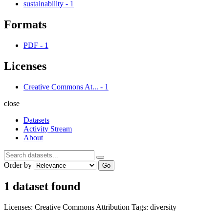
sustainability
-
1
Formats
PDF
-
1
Licenses
Creative Commons At...
-
1
close
Datasets
Activity Stream
About
Order by
Go
1 dataset found
Licenses:
Creative Commons Attribution
Tags:
diversity