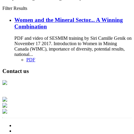
Filter Results
Women and the Mineral Sector... A Winning
Combination
PDF and video of SESMIM training by Siri Camille Genik on
November 17 2017. Introduction to Women in Mining
Canada (WIMC), importance of diversity, potential results,
national...
PDF
Contact us
Address: Ашигт малтмал, газрын тосны газар, Монгол Улс, Улаанбаатар
хот 15170, Чингэлтэй дүүрэг, Барилгачдын талбай-3, Засгийн газрын XII
байр, баруун жигүүр
Факс: 976-11-310370
Вэб админ: 976-51-263915
Цахим шуудан: info@mrpam.gov.mn