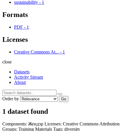
sustainability
-
1
Formats
PDF
-
1
Licenses
Creative Commons At...
-
1
close
Datasets
Activity Stream
About
Order by
Go
1 dataset found
Components:
Жендэр
Licenses:
Creative Commons Attribution
Groups:
Training Materials
Tags:
diversity