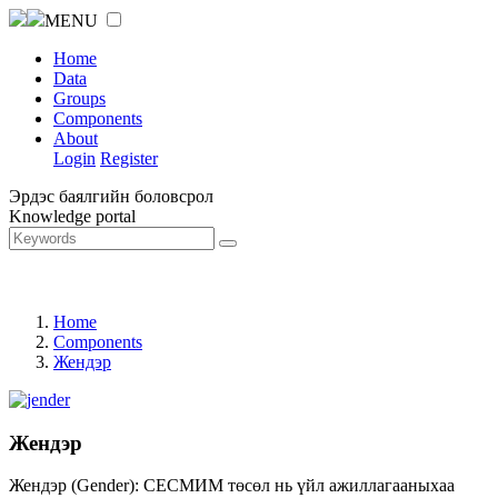
MENU
Home
Data
Groups
Components
About
Login
Register
Эрдэс баялгийн боловсрол
Knowledge portal
Home
Components
Жендэр
Жендэр
Жендэр (Gender): СЕСМИМ төсөл нь үйл ажиллагааныхаа