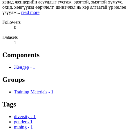
явцад жендерийн асуудлыг тусгаж, эрэгтэй, эмэгтэй хүмүүс,
охид, хөвгүүдэд өөрчлөлт, шинэчлэл нь хэр ялгаатай үр нөлөө
үзүүлж...
read more
Followers
0
Datasets
1
Components
Жендэр
-
1
Groups
Training Materials
-
1
Tags
diversity
-
1
gender
-
1
mining
-
1