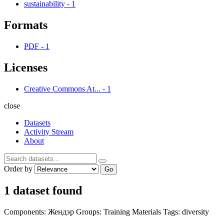
sustainability
-
1
Formats
PDF
-
1
Licenses
Creative Commons At...
-
1
close
Datasets
Activity Stream
About
Order by
Go
1 dataset found
Components:
Жендэр
Groups:
Training Materials
Tags:
diversity