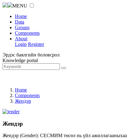
MENU
Home
Data
Groups
Components
About
Login
Register
Эрдэс баялгийн боловсрол
Knowledge portal
Home
Components
Жендэр
Жендэр
Жендэр (Gender): СЕСМИМ төсөл нь үйл ажиллагааныхаа