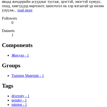
явцад жендерийн асуудлыг тусгаж, эрэгтэй, эмэгтэй хүмүүс,
охид, хөвгүүдэд өөрчлөлт, шинэчлэл нь хэр ялгаатай үр нөлөө
үзүүлж...
read more
Followers
0
Datasets
1
Components
Жендэр
-
1
Groups
Training Materials
-
1
Tags
diversity
-
1
gender
-
1
mining
-
1