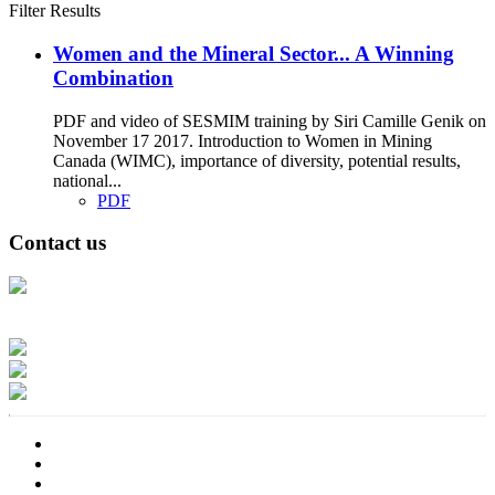
Filter Results
Women and the Mineral Sector... A Winning
Combination
PDF and video of SESMIM training by Siri Camille Genik on
November 17 2017. Introduction to Women in Mining
Canada (WIMC), importance of diversity, potential results,
national...
PDF
Contact us
Address: Ашигт малтмал, газрын тосны газар, Монгол Улс, Улаанбаатар
хот 15170, Чингэлтэй дүүрэг, Барилгачдын талбай-3, Засгийн газрын XII
байр, баруун жигүүр
Факс: 976-11-310370
Вэб админ: 976-51-263915
Цахим шуудан: info@mrpam.gov.mn