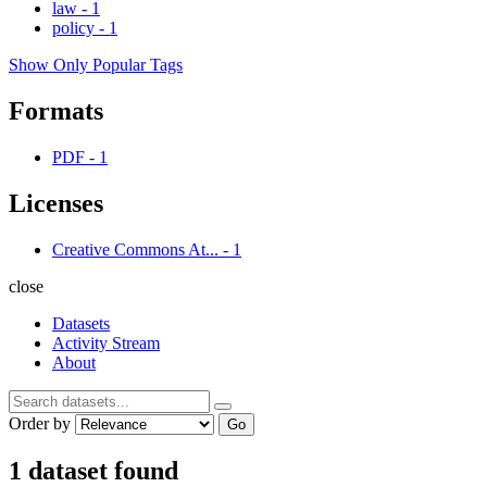
law
-
1
policy
-
1
Show Only Popular Tags
Formats
PDF
-
1
Licenses
Creative Commons At...
-
1
close
Datasets
Activity Stream
About
Order by
Go
1 dataset found