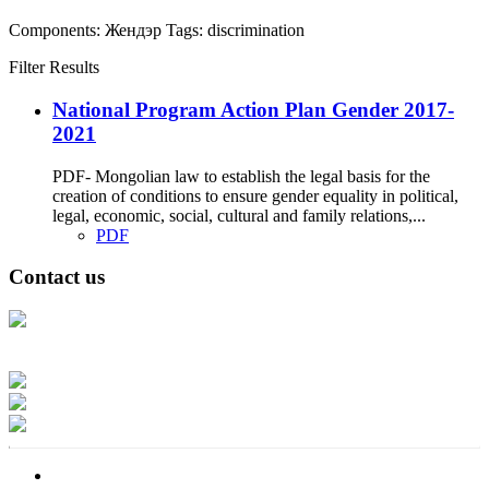
Components:
Жендэр
Tags:
discrimination
Filter Results
National Program Action Plan Gender 2017-
2021
PDF- Mongolian law to establish the legal basis for the
creation of conditions to ensure gender equality in political,
legal, economic, social, cultural and family relations,...
PDF
Contact us
Address: Ашигт малтмал, газрын тосны газар, Монгол Улс, Улаанбаатар
хот 15170, Чингэлтэй дүүрэг, Барилгачдын талбай-3, Засгийн газрын XII
байр, баруун жигүүр
Факс: 976-11-310370
Вэб админ: 976-51-263915
Цахим шуудан: info@mrpam.gov.mn