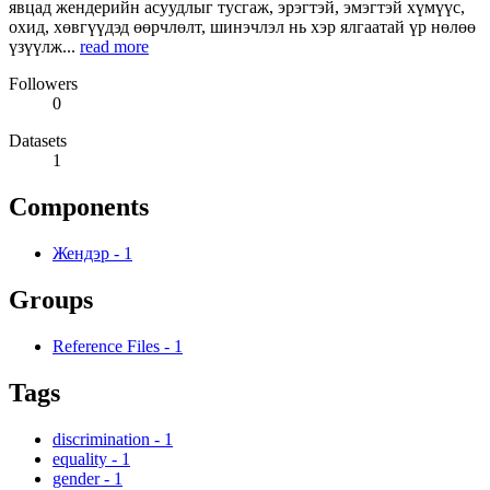
явцад жендерийн асуудлыг тусгаж, эрэгтэй, эмэгтэй хүмүүс,
охид, хөвгүүдэд өөрчлөлт, шинэчлэл нь хэр ялгаатай үр нөлөө
үзүүлж...
read more
Followers
0
Datasets
1
Components
Жендэр
-
1
Groups
Reference Files
-
1
Tags
discrimination
-
1
equality
-
1
gender
-
1