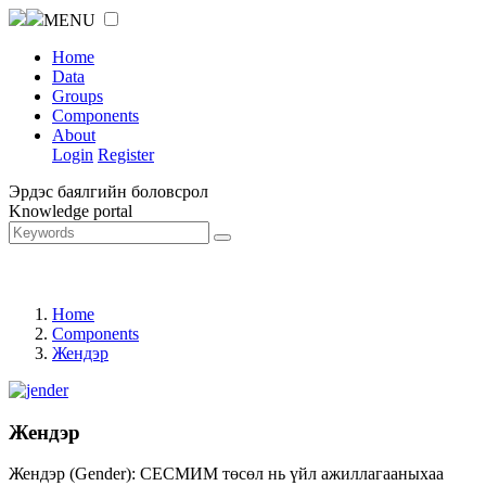
MENU
Home
Data
Groups
Components
About
Login
Register
Эрдэс баялгийн боловсрол
Knowledge portal
Home
Components
Жендэр
Жендэр
Жендэр (Gender): СЕСМИМ төсөл нь үйл ажиллагааныхаа