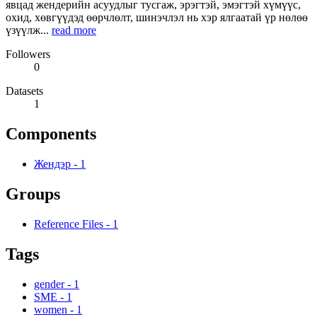
явцад жендерийн асуудлыг тусгаж, эрэгтэй, эмэгтэй хүмүүс,
охид, хөвгүүдэд өөрчлөлт, шинэчлэл нь хэр ялгаатай үр нөлөө
үзүүлж...
read more
Followers
0
Datasets
1
Components
Жендэр
-
1
Groups
Reference Files
-
1
Tags
gender
-
1
SME
-
1
women
-
1