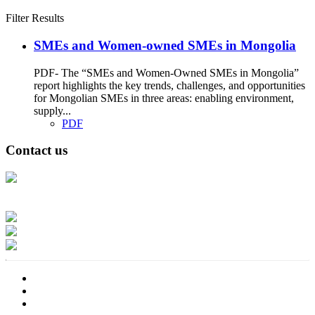
Filter Results
SMEs and Women-owned SMEs in Mongolia
PDF- The “SMEs and Women-Owned SMEs in Mongolia”
report highlights the key trends, challenges, and opportunities
for Mongolian SMEs in three areas: enabling environment,
supply...
PDF
Contact us
Address: Ашигт малтмал, газрын тосны газар, Монгол Улс, Улаанбаатар
хот 15170, Чингэлтэй дүүрэг, Барилгачдын талбай-3, Засгийн газрын XII
байр, баруун жигүүр
Факс: 976-11-310370
Вэб админ: 976-51-263915
Цахим шуудан: info@mrpam.gov.mn