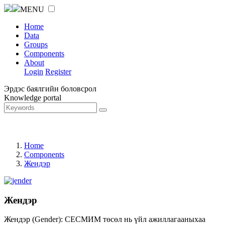
MENU
Home
Data
Groups
Components
About
Login
Register
Эрдэс баялгийн боловсрол
Knowledge portal
Home
Components
Жендэр
Жендэр
Жендэр (Gender): СЕСМИМ төсөл нь үйл ажиллагааныхаа