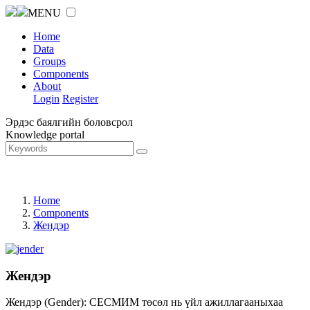
MENU
Home
Data
Groups
Components
About
Login
Register
Эрдэс баялгийн боловсрол
Knowledge portal
Home
Components
Жендэр
Жендэр
Жендэр (Gender): СЕСМИМ төсөл нь үйл ажиллагааныхаа