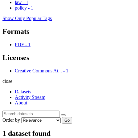
law
-
1
policy
-
1
Show Only Popular Tags
Formats
PDF
-
1
Licenses
Creative Commons At...
-
1
close
Datasets
Activity Stream
About
Order by
Go
1 dataset found