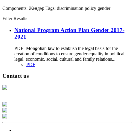
Components:
Жендэр
Tags:
discrimination
policy
gender
Filter Results
National Program Action Plan Gender 2017-
2021
PDF- Mongolian law to establish the legal basis for the
creation of conditions to ensure gender equality in political,
legal, economic, social, cultural and family relations,...
PDF
Contact us
Address: Ашигт малтмал, газрын тосны газар, Монгол Улс, Улаанбаатар
хот 15170, Чингэлтэй дүүрэг, Барилгачдын талбай-3, Засгийн газрын XII
байр, баруун жигүүр
Факс: 976-11-310370
Вэб админ: 976-51-263915
Цахим шуудан: info@mrpam.gov.mn