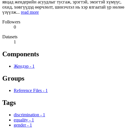
явцад жендерийн асуудлыг тусгаж, эрэгтэй, эмэгтэй хүмүүс,
охид, хөвгүүдэд өөрчлөлт, шинэчлэл нь хэр ялгаатай үр нөлөө
үзүүлж...
read more
Followers
0
Datasets
1
Components
Жендэр
-
1
Groups
Reference Files
-
1
Tags
discrimination
-
1
equality
-
1
gender
-
1