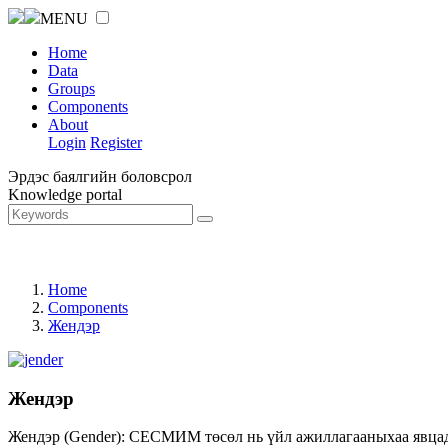
MENU
Home
Data
Groups
Components
About
Login
Register
Эрдэс баялгийн боловсрол
Knowledge portal
Home
Components
Жендэр
Жендэр
Жендэр (Gender): СЕСМИМ төсөл нь үйл ажиллагааныхаа явцад ж