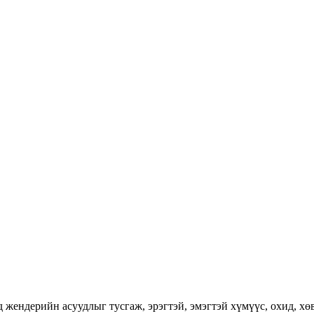
ендерийн асуудлыг тусгаж, эрэгтэй, эмэгтэй хүмүүс, охид, хөвг