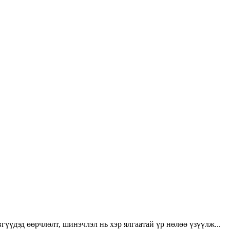
үүдэд өөрчлөлт, шинэчлэл нь хэр ялгаатай үр нөлөө үзүүлж...