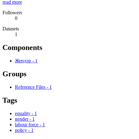
read more
Followers
0
Datasets
1
Components
Жендэр
-
1
Groups
Reference Files
-
1
Tags
equality
-
1
gender
-
1
labour force
-
1
policy
-
1