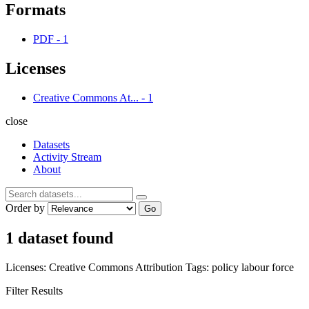
Formats
PDF
-
1
Licenses
Creative Commons At...
-
1
close
Datasets
Activity Stream
About
Order by
Go
1 dataset found
Licenses:
Creative Commons Attribution
Tags:
policy
labour force
Filter Results