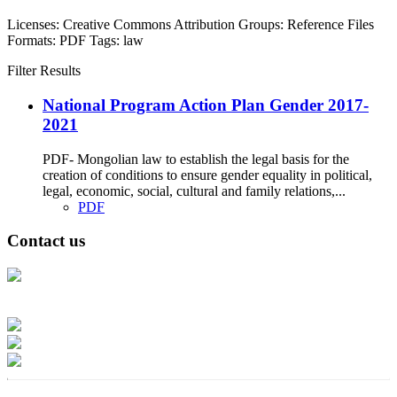
Licenses:
Creative Commons Attribution
Groups:
Reference Files
Formats:
PDF
Tags:
law
Filter Results
National Program Action Plan Gender 2017-
2021
PDF- Mongolian law to establish the legal basis for the
creation of conditions to ensure gender equality in political,
legal, economic, social, cultural and family relations,...
PDF
Contact us
Address: Ашигт малтмал, газрын тосны газар, Монгол Улс, Улаанбаатар
хот 15170, Чингэлтэй дүүрэг, Барилгачдын талбай-3, Засгийн газрын XII
байр, баруун жигүүр
Факс: 976-11-310370
Вэб админ: 976-51-263915
Цахим шуудан: info@mrpam.gov.mn