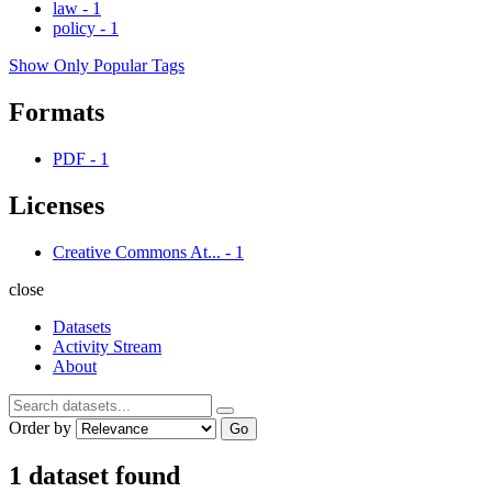
law
-
1
policy
-
1
Show Only Popular Tags
Formats
PDF
-
1
Licenses
Creative Commons At...
-
1
close
Datasets
Activity Stream
About
Order by
Go
1 dataset found