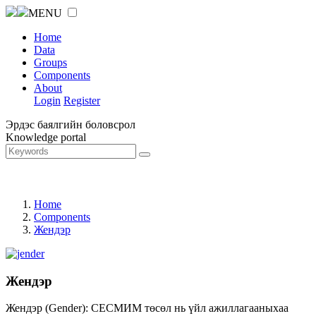
MENU
Home
Data
Groups
Components
About
Login
Register
Эрдэс баялгийн боловсрол
Knowledge portal
Home
Components
Жендэр
Жендэр
Жендэр (Gender): СЕСМИМ төсөл нь үйл ажиллагааныхаа