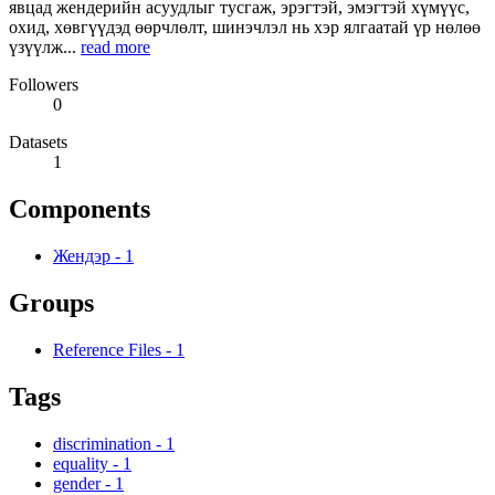
явцад жендерийн асуудлыг тусгаж, эрэгтэй, эмэгтэй хүмүүс,
охид, хөвгүүдэд өөрчлөлт, шинэчлэл нь хэр ялгаатай үр нөлөө
үзүүлж...
read more
Followers
0
Datasets
1
Components
Жендэр
-
1
Groups
Reference Files
-
1
Tags
discrimination
-
1
equality
-
1
gender
-
1