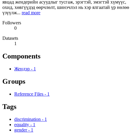
явцад жендерийн асуудлыг тусгаж, эрэгтэй, эмэгтэй хүмүүс,
охид, хөвгүүдэд өөрчлөлт, шинэчлэл нь хэр ялгаатай үр нөлөө
үзүүлж...
read more
Followers
0
Datasets
1
Components
Жендэр
-
1
Groups
Reference Files
-
1
Tags
discrimination
-
1
equality
-
1
gender
-
1