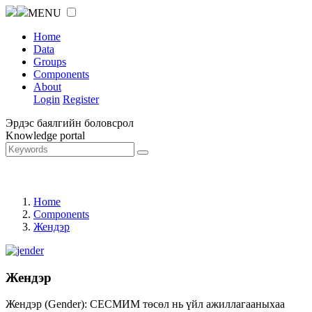
MENU
Home
Data
Groups
Components
About
Login
Register
Эрдэс баялгийн боловсрол
Knowledge portal
Home
Components
Жендэр
Жендэр
Жендэр (Gender): СЕСМИМ төсөл нь үйл ажиллагааныхаа