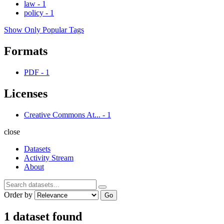
law
-
1
policy
-
1
Show Only Popular Tags
Formats
PDF
-
1
Licenses
Creative Commons At...
-
1
close
Datasets
Activity Stream
About
Order by
Go
1 dataset found