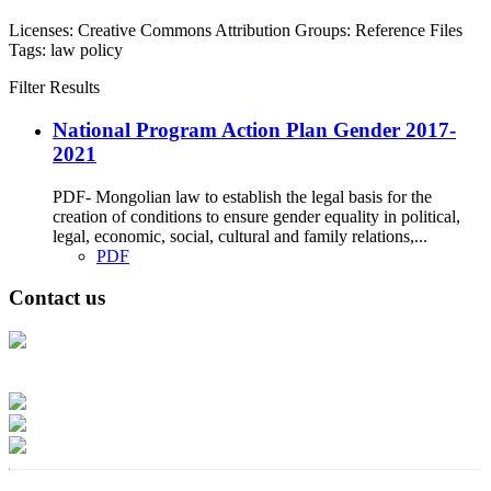
Licenses:
Creative Commons Attribution
Groups:
Reference Files
Tags:
law
policy
Filter Results
National Program Action Plan Gender 2017-
2021
PDF- Mongolian law to establish the legal basis for the
creation of conditions to ensure gender equality in political,
legal, economic, social, cultural and family relations,...
PDF
Contact us
Address: Ашигт малтмал, газрын тосны газар, Монгол Улс, Улаанбаатар
хот 15170, Чингэлтэй дүүрэг, Барилгачдын талбай-3, Засгийн газрын XII
байр, баруун жигүүр
Факс: 976-11-310370
Вэб админ: 976-51-263915
Цахим шуудан: info@mrpam.gov.mn