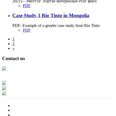
2021) - Эмхтгэл” нэртэй материалын PDF файл
PDF
Case Study 3 Rio Tinto in Mongolia
PDF- Example of a gender case study from Rio Tinto
PDF
1
2
»
Contact us
Address: Ашигт малтмал, газрын тосны газар, Монгол Улс, Улаанбаатар
хот 15170, Чингэлтэй дүүрэг, Барилгачдын талбай-3, Засгийн газрын XII
байр, баруун жигүүр
Факс: 976-11-310370
Вэб админ: 976-51-263915
Цахим шуудан: info@mrpam.gov.mn