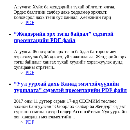
Агуулга: Хүйс ба жендэрийн тухай ойлголт, ялгаа,
Эрдэс баялгийн салбар дахь хөдөлмөр эрхлэлт,
боловсрол дахь тэгш бус байдал, Хөгжлийн гарц
PDF
“Жендэрийн эрх тэгш байдал” сэдэвтэй
пресентацийн PDF файл
Агуулга: Жендэрийн эрх тэгш байдал ба төрөөс авч
хэрэгжүүлж буйбодлого, үйл ажиллагаа, Жендэрийн эрх
тэгш байдлыг хангах тухай хуулийг хэрэгжүүлэх дунд
хугацааны стратеги...
PDF
“Уул уурхай дахь Канад эмэгтэйчүүдийн
туршлага” сэдэвтэй пресентацийн PDF файл
2017 оны 11 дүгээр сарын 17-нд СЕСМИМ төслөөс
зохион байгуулсан “Олборлох салбар ба Жендэр” сэдэвт
сургалт семинар дээр Голдер Ассошэйтсын Уул уурхайн
хог хаягдлын менежментийн...
PDF