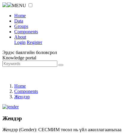
MENU
Home
Data
Groups
Components
About
Login
Register
Эрдэс баялгийн боловсрол
Knowledge portal
Home
Components
Жендэр
Жендэр
Жендэр (Gender): СЕСМИМ төсөл нь үйл ажиллагааныхаа