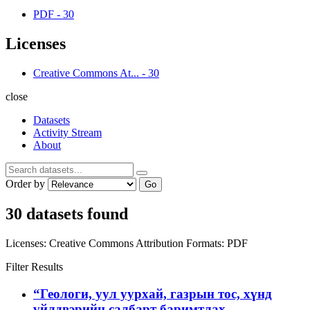
PDF
-
30
Licenses
Creative Commons At...
-
30
close
Datasets
Activity Stream
About
Order by
Go
30 datasets found
Licenses:
Creative Commons Attribution
Formats:
PDF
Filter Results
“Геологи, уул уурхай, газрын тос, хүнд
үйлдвэрийн салбарт баримтлах