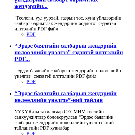
жендэрийн...
“Геологи, уул уурхай, газрын тос, хүнд үйлдвэрийн
салбарт баримтлах жендэрийн бодлого” сэдэвтэй
илтгэлийн PDF файл
PDF
“Эрдэс баялгийн салбарын жендэрийн
нөлөөллийн үнэлгээ” сэдэвтэй илтгэлийн
PDF...
“Эрдэс баялгийн салбарын жендэрийн нөлөөллийн
үнэлгээ” сэдэвтэй илтгэлийн PDF файл
PDF
“Эрдэс баялгийн салбарын жендэрийн
нөлөөллийн үнэлгээ”-ний тайлан
УУХҮЯ-ны захиалгаар СЕСМИМ төслийн
санхүүжилтээр боловсруулсан “Эрдэс баялгийн
салбарын жендэрийн нөлөөллийн үнэлгээ”-ний
тайлангийн PDF хувилбар
PDF