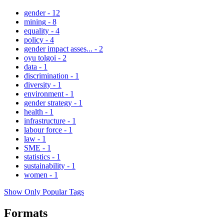
gender
-
12
mining
-
8
equality
-
4
policy
-
4
gender impact asses...
-
2
oyu tolgoi
-
2
data
-
1
discrimination
-
1
diversity
-
1
environment
-
1
gender strategy
-
1
health
-
1
infrastructure
-
1
labour force
-
1
law
-
1
SME
-
1
statistics
-
1
sustainability
-
1
women
-
1
Show Only Popular Tags
Formats