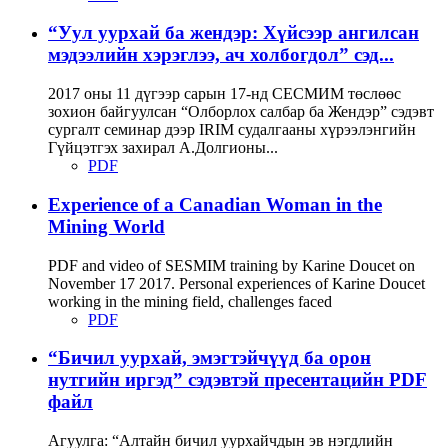
“Уул уурхай ба жендэр: Хүйсээр ангилсан
мэдээлийн хэрэглээ, ач холбогдол” сэд...
2017 оны 11 дүгээр сарын 17-нд СЕСМИМ төслөөс
зохион байгуулсан “Олборлох салбар ба Жендэр” сэдэвт
сургалт семинар дээр IRIM судалгааны хүрээлэнгийн
Гүйцэтгэх захирал А.Долгионы...
PDF
Experience of a Canadian Woman in the
Mining World
PDF and video of SESMIM training by Karine Doucet on
November 17 2017. Personal experiences of Karine Doucet
working in the mining field, challenges faced
PDF
“Бичил уурхай, эмэгтэйчүүд ба орон
нутгийн иргэд” сэдэвтэй пресентацийн PDF
файл
Агуулга: “Алтайн бичил уурхайчдын эв нэгдлийн