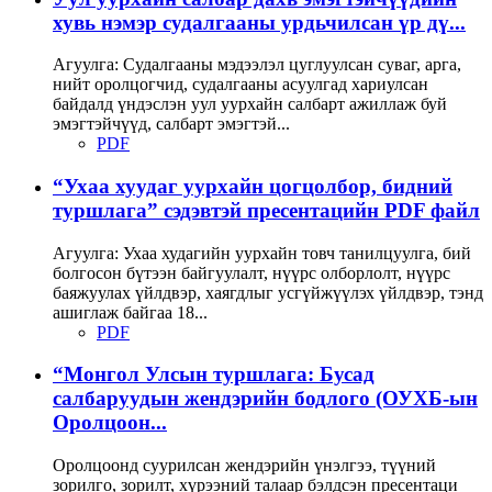
хувь нэмэр судалгааны урдьчилсан үр дү...
Агуулга: Судалгааны мэдээлэл цуглуулсан суваг, арга,
нийт оролцогчид, судалгааны асуулгад хариулсан
байдалд үндэслэн уул уурхайн салбарт ажиллаж буй
эмэгтэйчүүд, салбарт эмэгтэй...
PDF
“Ухаа хуудаг уурхайн цогцолбор, бидний
туршлага” сэдэвтэй пресентацийн PDF файл
Агуулга: Ухаа худагийн уурхайн товч танилцуулга, бий
болгосон бүтээн байгуулалт, нүүрс олборлолт, нүүрс
баяжуулах үйлдвэр, хаягдлыг усгүйжүүлэх үйлдвэр, тэнд
ашиглаж байгаа 18...
PDF
“Монгол Улсын туршлага: Бусад
салбаруудын жендэрийн бодлого (ОУХБ-ын
Оролцоон...
Оролцоонд суурилсан жендэрийн үнэлгээ, түүний
зорилго, зорилт, хүрээний талаар бэлдсэн пресентаци