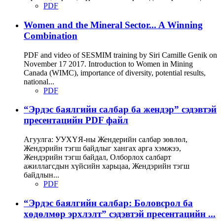
PDF
Women and the Mineral Sector... A Winning
Combination
PDF and video of SESMIM training by Siri Camille Genik on
November 17 2017. Introduction to Women in Mining
Canada (WIMC), importance of diversity, potential results,
national...
PDF
“Эрдэс баялгийн салбар ба жендэр” сэдэвтэй
пресентацийн PDF файл
Агуулга: УУХҮЯ-ны Жендерийн салбар зөвлөл,
Жендэрийн тэгш байдлыг хангах арга хэмжээ,
Жендэрийн тэгш байдал, Олборлох салбарт
ажиллагсдын хүйсийн харьцаа, Жендэрийн тэгш
байдлын...
PDF
“Эрдэс баялгийн салбар: Боловсрол ба
хөдөлмөр эрхлэлт” сэдэвтэй пресентацийн ...