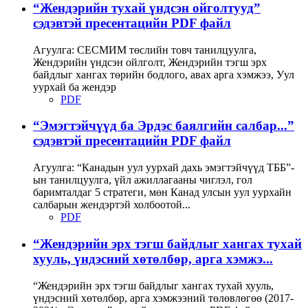
“Жендэрийн тухай үндсэн ойголтууд”
сэдэвтэй пресентацийн PDF файл
Агуулга: СЕСМИМ төслийн товч танилцуулга,
Жендэрийн үндсэн ойлголт, Жендэрийн тэгш эрх
байдлыг хангах төрийн бодлого, авах арга хэмжээ, Уул
уурхай ба жендэр
PDF
“Эмэгтэйчүүд ба Эрдэс баялгийн салбар...”
сэдэвтэй пресентацийн PDF файл
Агуулга: “Канадын уул уурхай дахь эмэгтэйчүүд ТББ”-
ын танилцуулга, үйл ажиллагааны чиглэл, гол
баримталдаг 5 стратеги, мөн Канад улсын уул уурхайн
салбарын жендэртэй холбоотой...
PDF
“Жендэрийн эрх тэгш байдлыг хангах тухай
хууль, үндэсний хөтөлбөр, арга хэмжэ...
“Жендэрийн эрх тэгш байдлыг хангах тухай хууль,
үндэсний хөтөлбөр, арга хэмжээний төлөвлөгөө (2017-