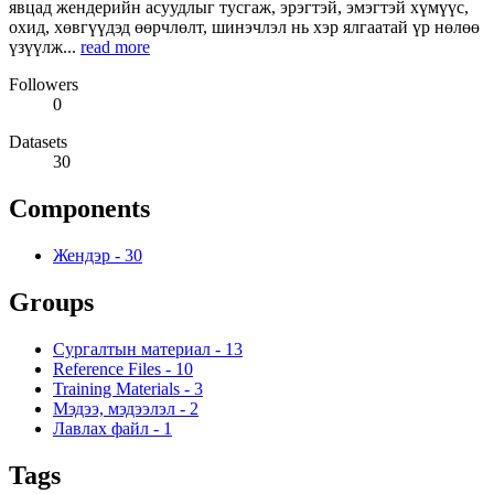
явцад жендерийн асуудлыг тусгаж, эрэгтэй, эмэгтэй хүмүүс,
охид, хөвгүүдэд өөрчлөлт, шинэчлэл нь хэр ялгаатай үр нөлөө
үзүүлж...
read more
Followers
0
Datasets
30
Components
Жендэр
-
30
Groups
Сургалтын материал
-
13
Reference Files
-
10
Training Materials
-
3
Мэдээ, мэдээлэл
-
2
Лавлах файл
-
1
Tags