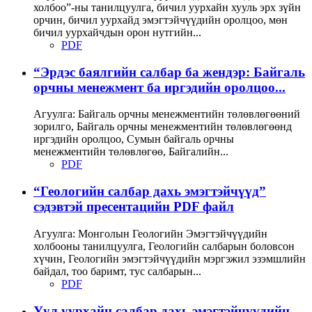
холбоо”-ны танилцуулга, бичил уурхайн хууль эрх зүйн
орчин, бичил уурхайд эмэгтэйчүүдийн оролцоо, мөн
бичил уурхайчдын орон нутгийн...
PDF
“Эрдэс баялгийн салбар ба жендэр: Байгаль
орчны менежмент ба иргэдийн оролцоо...
Агуулга: Байгаль орчны менежментийн төлөвлөгөөний
зорилго, Байгаль орчны менежментийн төлөвлөгөөнд
иргэдийн оролцоо, Сумын байгаль орчны
менежментийн төлөвлөгөө, Байгалийн...
PDF
“Геологийн салбар дахь эмэгтэйчүүд”
сэдэвтэй пресентацийн PDF файл
Агуулга: Монголын Геологийн Эмэгтэйчүүдийн
холбооны танилцуулга, Геологийн салбарын боловсон
хүчин, Геологийн эмэгтэйчүүдийн мэргэжил эзэмшлийн
байдал, тоо баримт, тус салбарын...
PDF
Уул уурхайн салбар дахь эмэгтэйчүүдийн