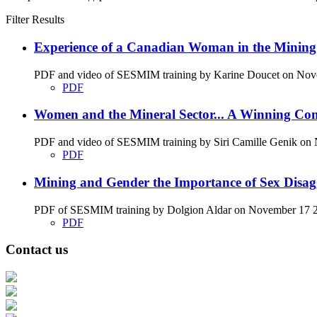
Filter Results
Experience of a Canadian Woman in the Minin
PDF and video of SESMIM training by Karine Doucet on Novemb
PDF
Women and the Mineral Sector... A Winning Co
PDF and video of SESMIM training by Siri Camille Genik on No
PDF
Mining and Gender the Importance of Sex Disag
PDF of SESMIM training by Dolgion Aldar on November 17 201
PDF
Contact us
Address: Ашигт малтмал, газрын тосны газар, Монгол Улс, Улаанбаатар хо
Факс: 976-11-310370
Вэб админ: 976-51-263915