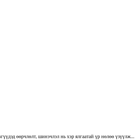
үүдэд өөрчлөлт, шинэчлэл нь хэр ялгаатай үр нөлөө үзүүлж...