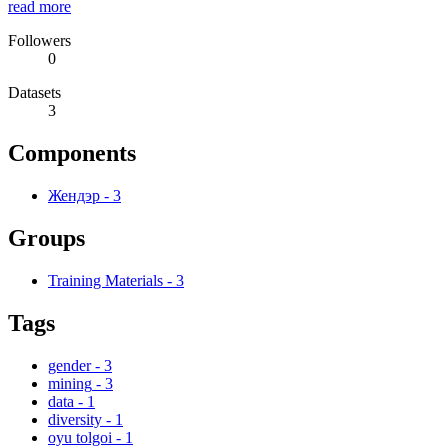
read more
Followers
0
Datasets
3
Components
Жендэр
-
3
Groups
Training Materials
-
3
Tags
gender
-
3
mining
-
3
data
-
1
diversity
-
1
oyu tolgoi
-
1