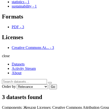
statistics
-
1
sustainability
-
1
Formats
PDF
-
3
Licenses
Creative Commons At...
-
3
close
Datasets
Activity Stream
About
Order by
Go
3 datasets found
Components:
Жендэр
Licenses:
Creative Commons Attribution
Grou