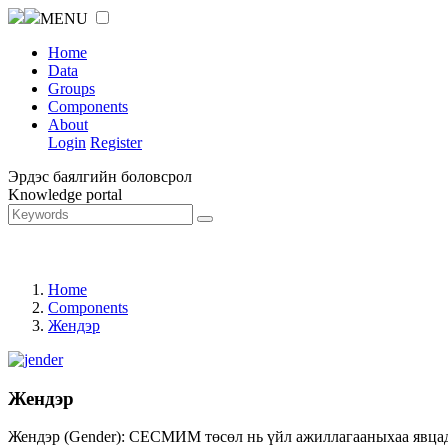
MENU
Home
Data
Groups
Components
About
Login
Register
Эрдэс баялгийн боловсрол
Knowledge portal
Home
Components
Жендэр
Жендэр
Жендэр (Gender): СЕСМИМ төсөл нь үйл ажиллагааныхаа явцад ж