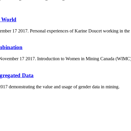
g World
er 17 2017. Personal experiences of Karine Doucet working in the mi
mbination
vember 17 2017. Introduction to Women in Mining Canada (WIMC), impor
gregated Data
7 demonstrating the value and usage of gender data in mining.
т 15170, Чингэлтэй дүүрэг, Барилгачдын талбай-3, Засгийн газрын XII байр, б