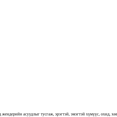
ендерийн асуудлыг тусгаж, эрэгтэй, эмэгтэй хүмүүс, охид, хөвг