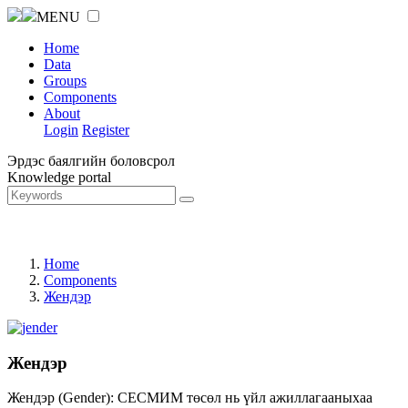
MENU
Home
Data
Groups
Components
About
Login
Register
Эрдэс баялгийн боловсрол
Knowledge portal
Home
Components
Жендэр
Жендэр
Жендэр (Gender): СЕСМИМ төсөл нь үйл ажиллагааныхаа