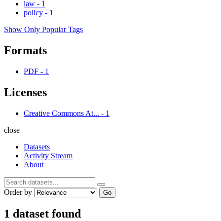
law
-
1
policy
-
1
Show Only Popular Tags
Formats
PDF
-
1
Licenses
Creative Commons At...
-
1
close
Datasets
Activity Stream
About
Order by
Go
1 dataset found