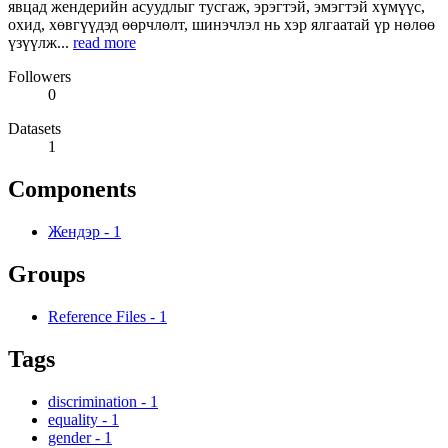
явцад жендерийн асуудлыг тусгаж, эрэгтэй, эмэгтэй хүмүүс,
охид, хөвгүүдэд өөрчлөлт, шинэчлэл нь хэр ялгаатай үр нөлөө
үзүүлж...
read more
Followers
0
Datasets
1
Components
Жендэр
-
1
Groups
Reference Files
-
1
Tags
discrimination
-
1
equality
-
1
gender
-
1