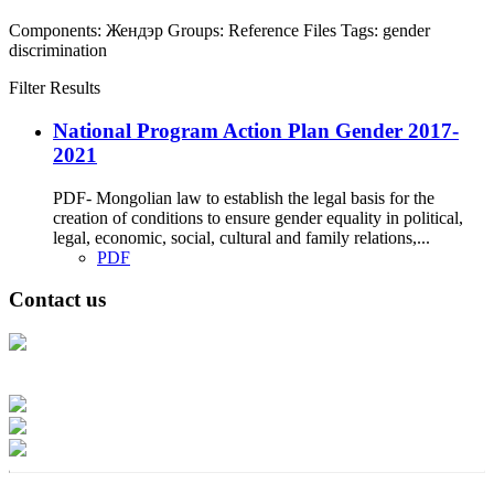
Components:
Жендэр
Groups:
Reference Files
Tags:
gender
discrimination
Filter Results
National Program Action Plan Gender 2017-
2021
PDF- Mongolian law to establish the legal basis for the
creation of conditions to ensure gender equality in political,
legal, economic, social, cultural and family relations,...
PDF
Contact us
Address: Ашигт малтмал, газрын тосны газар, Монгол Улс, Улаанбаатар
хот 15170, Чингэлтэй дүүрэг, Барилгачдын талбай-3, Засгийн газрын XII
байр, баруун жигүүр
Факс: 976-11-310370
Вэб админ: 976-51-263915
Цахим шуудан: info@mrpam.gov.mn