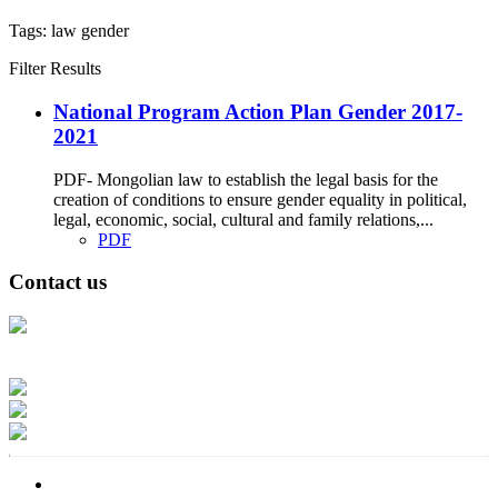
Tags:
law
gender
Filter Results
National Program Action Plan Gender 2017-
2021
PDF- Mongolian law to establish the legal basis for the
creation of conditions to ensure gender equality in political,
legal, economic, social, cultural and family relations,...
PDF
Contact us
Address: Ашигт малтмал, газрын тосны газар, Монгол Улс, Улаанбаатар
хот 15170, Чингэлтэй дүүрэг, Барилгачдын талбай-3, Засгийн газрын XII
байр, баруун жигүүр
Факс: 976-11-310370
Вэб админ: 976-51-263915
Цахим шуудан: info@mrpam.gov.mn