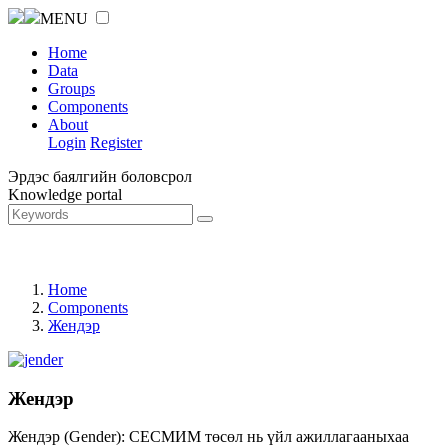
MENU
Home
Data
Groups
Components
About
Login
Register
Эрдэс баялгийн боловсрол
Knowledge portal
Home
Components
Жендэр
Жендэр
Жендэр (Gender): СЕСМИМ төсөл нь үйл ажиллагааныхаа