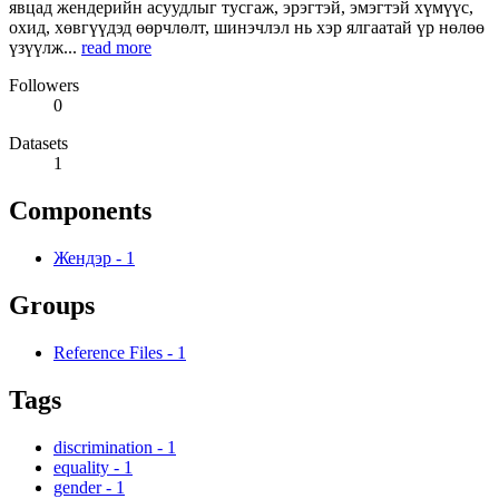
явцад жендерийн асуудлыг тусгаж, эрэгтэй, эмэгтэй хүмүүс,
охид, хөвгүүдэд өөрчлөлт, шинэчлэл нь хэр ялгаатай үр нөлөө
үзүүлж...
read more
Followers
0
Datasets
1
Components
Жендэр
-
1
Groups
Reference Files
-
1
Tags
discrimination
-
1
equality
-
1
gender
-
1