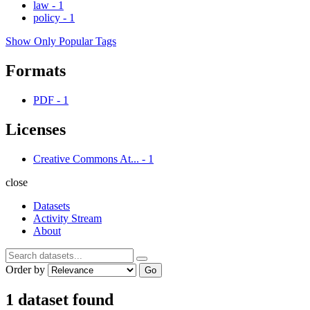
law
-
1
policy
-
1
Show Only Popular Tags
Formats
PDF
-
1
Licenses
Creative Commons At...
-
1
close
Datasets
Activity Stream
About
Order by
Go
1 dataset found