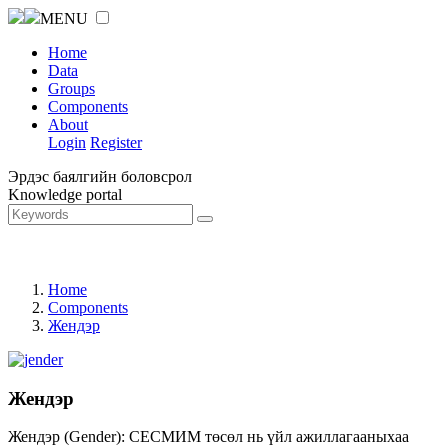
MENU
Home
Data
Groups
Components
About
Login
Register
Эрдэс баялгийн боловсрол
Knowledge portal
Home
Components
Жендэр
Жендэр
Жендэр (Gender): СЕСМИМ төсөл нь үйл ажиллагааныхаа