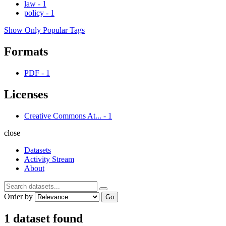
law
-
1
policy
-
1
Show Only Popular Tags
Formats
PDF
-
1
Licenses
Creative Commons At...
-
1
close
Datasets
Activity Stream
About
Order by
Go
1 dataset found