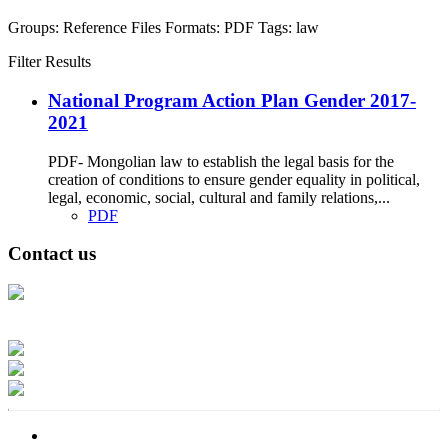
Groups:
Reference Files
Formats:
PDF
Tags:
law
Filter Results
National Program Action Plan Gender 2017-
2021
PDF- Mongolian law to establish the legal basis for the
creation of conditions to ensure gender equality in political,
legal, economic, social, cultural and family relations,...
PDF
Contact us
Address: Ашигт малтмал, газрын тосны газар, Монгол Улс, Улаанбаатар
хот 15170, Чингэлтэй дүүрэг, Барилгачдын талбай-3, Засгийн газрын XII
байр, баруун жигүүр
Факс: 976-11-310370
Вэб админ: 976-51-263915
Цахим шуудан: info@mrpam.gov.mn