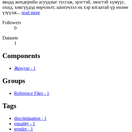
явцад жендерийн асуудлыг тусгаж, эрэгтэй, эмэгтэй хүмүүс,
охид, хөвгүүдэд өөрчлөлт, шинэчлэл нь хэр ялгаатай үр нөлөө
үзүүлж...
read more
Followers
0
Datasets
1
Components
Жендэр
-
1
Groups
Reference Files
-
1
Tags
discrimination
-
1
equality
-
1
gender
-
1