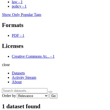
law
-
1
policy
-
1
Show Only Popular Tags
Formats
PDF
-
1
Licenses
Creative Commons At...
-
1
close
Datasets
Activity Stream
About
Order by
Go
1 dataset found