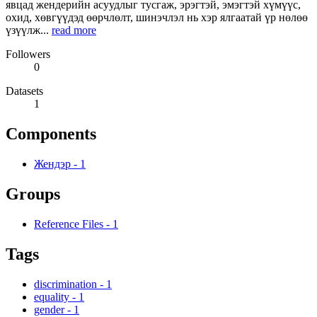
явцад жендерийн асуудлыг тусгаж, эрэгтэй, эмэгтэй хүмүүс,
охид, хөвгүүдэд өөрчлөлт, шинэчлэл нь хэр ялгаатай үр нөлөө
үзүүлж...
read more
Followers
0
Datasets
1
Components
Жендэр
-
1
Groups
Reference Files
-
1
Tags
discrimination
-
1
equality
-
1
gender
-
1