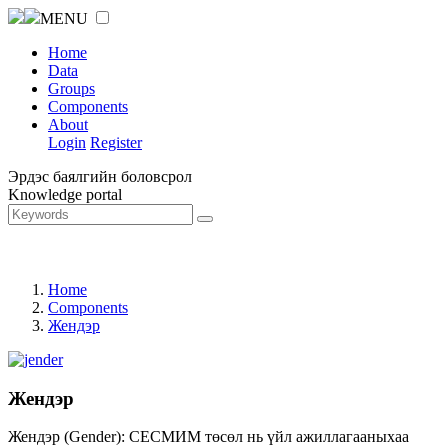
MENU
Home
Data
Groups
Components
About
Login
Register
Эрдэс баялгийн боловсрол
Knowledge portal
Home
Components
Жендэр
Жендэр
Жендэр (Gender): СЕСМИМ төсөл нь үйл ажиллагааныхаа