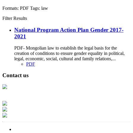
Formats:
PDF
Tags:
law
Filter Results
National Program Action Plan Gender 2017-
2021
PDF- Mongolian law to establish the legal basis for the
creation of conditions to ensure gender equality in political,
legal, economic, social, cultural and family relations,...
PDF
Contact us
Address: Ашигт малтмал, газрын тосны газар, Монгол Улс, Улаанбаатар
хот 15170, Чингэлтэй дүүрэг, Барилгачдын талбай-3, Засгийн газрын XII
байр, баруун жигүүр
Факс: 976-11-310370
Вэб админ: 976-51-263915
Цахим шуудан: info@mrpam.gov.mn