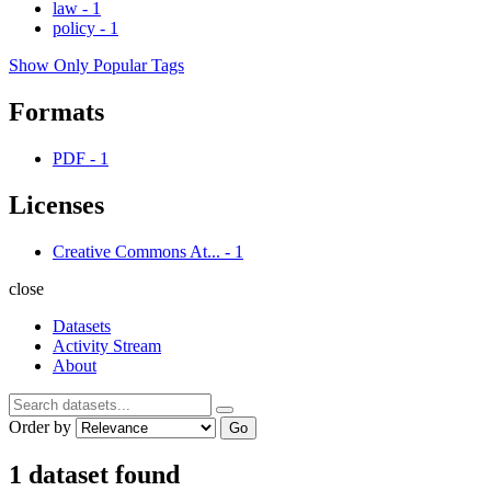
law
-
1
policy
-
1
Show Only Popular Tags
Formats
PDF
-
1
Licenses
Creative Commons At...
-
1
close
Datasets
Activity Stream
About
Order by
Go
1 dataset found