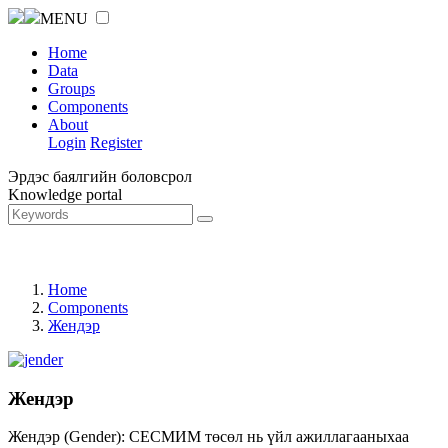
MENU
Home
Data
Groups
Components
About
Login
Register
Эрдэс баялгийн боловсрол
Knowledge portal
Home
Components
Жендэр
Жендэр
Жендэр (Gender): СЕСМИМ төсөл нь үйл ажиллагааныхаа