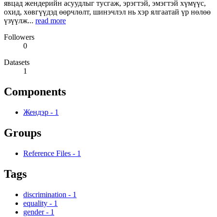
явцад жендерийн асуудлыг тусгаж, эрэгтэй, эмэгтэй хүмүүс,
охид, хөвгүүдэд өөрчлөлт, шинэчлэл нь хэр ялгаатай үр нөлөө
үзүүлж...
read more
Followers
0
Datasets
1
Components
Жендэр
-
1
Groups
Reference Files
-
1
Tags
discrimination
-
1
equality
-
1
gender
-
1