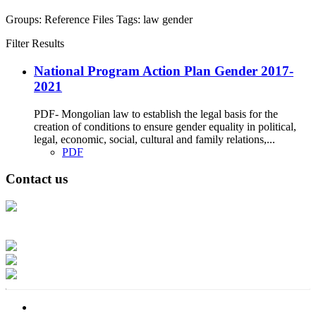
Groups:
Reference Files
Tags:
law
gender
Filter Results
National Program Action Plan Gender 2017-
2021
PDF- Mongolian law to establish the legal basis for the
creation of conditions to ensure gender equality in political,
legal, economic, social, cultural and family relations,...
PDF
Contact us
Address: Ашигт малтмал, газрын тосны газар, Монгол Улс, Улаанбаатар
хот 15170, Чингэлтэй дүүрэг, Барилгачдын талбай-3, Засгийн газрын XII
байр, баруун жигүүр
Факс: 976-11-310370
Вэб админ: 976-51-263915
Цахим шуудан: info@mrpam.gov.mn