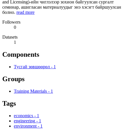
and Licensing)-ийн чиглэлээр зохион байгуулсан сургалт
семинар, ашигласан материалуудыг энэ хэсэгт байршуулсан
болно.
read more
Followers
0
Datasets
1
Components
Тусгай зөвшөөрөл
-
1
Groups
Training Materials
-
1
Tags
economics
-
1
engineering
-
1
environment
-
1