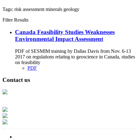
Tags:
risk assessment
minerals
geology
Filter Results
Canada Feasibility Studies Weaknesses
Environmental Impact Assessment
PDF of SESMIM training by Dallas Davis from Nov. 6-13
2017 on regulations relating to geoscience in Canada, studies
on feasibility
PDF
Contact us
Address: Ашигт малтмал, газрын тосны газар, Монгол Улс, Улаанбаатар
хот 15170, Чингэлтэй дүүрэг, Барилгачдын талбай-3, Засгийн газрын XII
байр, баруун жигүүр
Факс: 976-11-310370
Вэб админ: 976-51-263915
Цахим шуудан: info@mrpam.gov.mn