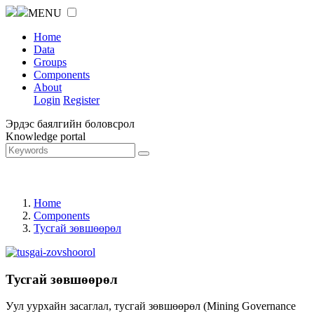
MENU
Home
Data
Groups
Components
About
Login
Register
Эрдэс баялгийн боловсрол
Knowledge portal
Home
Components
Тусгай зөвшөөрөл
Тусгай зөвшөөрөл
Уул уурхайн засаглал, тусгай зөвшөөрөл (Mining Governance