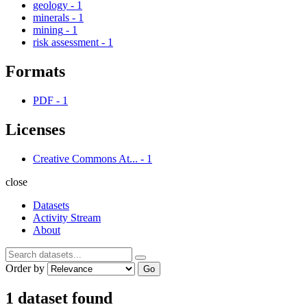
geology
-
1
minerals
-
1
mining
-
1
risk assessment
-
1
Formats
PDF
-
1
Licenses
Creative Commons At...
-
1
close
Datasets
Activity Stream
About
Order by
Go
1 dataset found