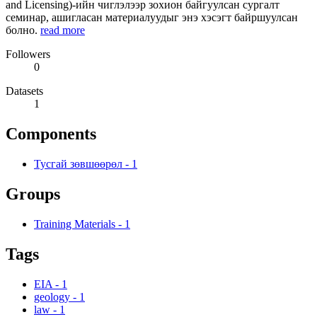
and Licensing)-ийн чиглэлээр зохион байгуулсан сургалт
семинар, ашигласан материалуудыг энэ хэсэгт байршуулсан
болно.
read more
Followers
0
Datasets
1
Components
Тусгай зөвшөөрөл
-
1
Groups
Training Materials
-
1
Tags
EIA
-
1
geology
-
1
law
-
1