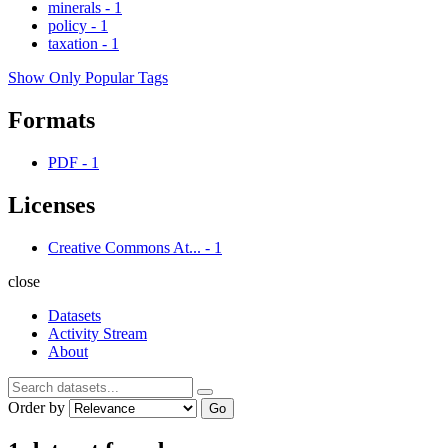
minerals
-
1
policy
-
1
taxation
-
1
Show Only Popular Tags
Formats
PDF
-
1
Licenses
Creative Commons At...
-
1
close
Datasets
Activity Stream
About
Order by
Go