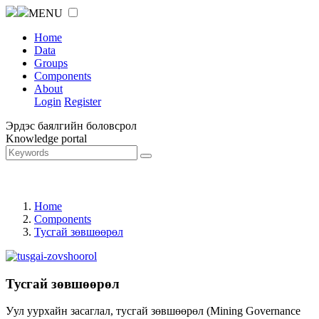
MENU
Home
Data
Groups
Components
About
Login
Register
Эрдэс баялгийн боловсрол
Knowledge portal
Home
Components
Тусгай зөвшөөрөл
Тусгай зөвшөөрөл
Уул уурхайн засаглал, тусгай зөвшөөрөл (Mining Governance