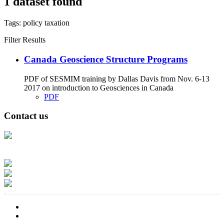
1 dataset found
Tags:
policy
taxation
Filter Results
Canada Geoscience Structure Programs
PDF of SESMIM training by Dallas Davis from Nov. 6-13
2017 on introduction to Geosciences in Canada
PDF
Contact us
Address: Ашигт малтмал, газрын тосны газар, Монгол Улс, Улаанбаатар
хот 15170, Чингэлтэй дүүрэг, Барилгачдын талбай-3, Засгийн газрын XII
байр, баруун жигүүр
Факс: 976-11-310370
Вэб админ: 976-51-263915
Цахим шуудан: info@mrpam.gov.mn