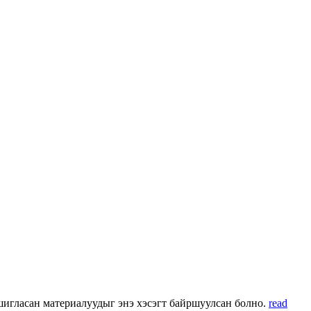
 ашигласан материалуудыг энэ хэсэгт байршуулсан болно.
read