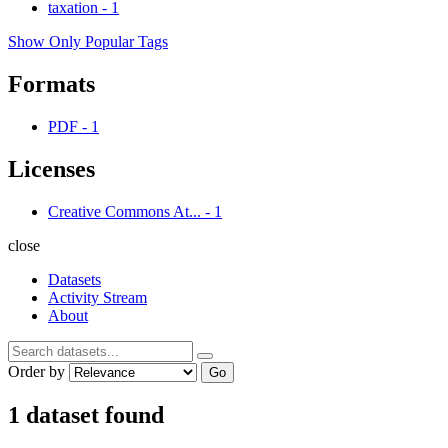
taxation
-
1
Show Only Popular Tags
Formats
PDF
-
1
Licenses
Creative Commons At...
-
1
close
Datasets
Activity Stream
About
Order by
Go
1 dataset found