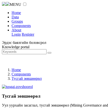
MENU
Home
Data
Groups
Components
About
Login
Register
Эрдэс баялгийн боловсрол
Knowledge portal
Home
Components
Тусгай зөвшөөрөл
Тусгай зөвшөөрөл
Уул уурхайн засаглал, тусгай зөвшөөрөл (Mining Governance an