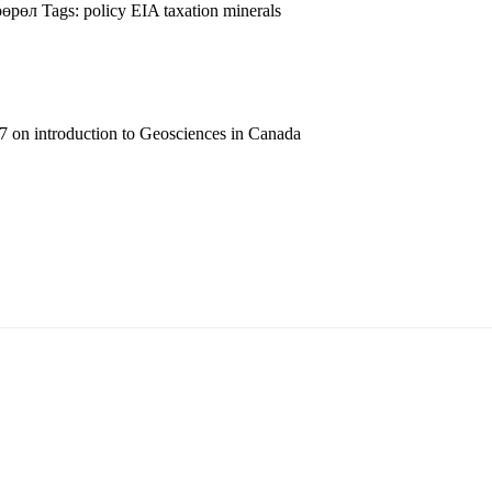
өөрөл
Tags:
policy
EIA
taxation
minerals
 on introduction to Geosciences in Canada
т 15170, Чингэлтэй дүүрэг, Барилгачдын талбай-3, Засгийн газрын XII байр, б