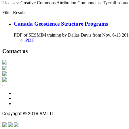
Licenses:
Creative Commons Attribution
Components:
Тусгай зөвш
Filter Results
Canada Geoscience Structure Programs
PDF of SESMIM training by Dallas Davis from Nov. 6-13 2017
PDF
Contact us
Address: Ашигт малтмал, газрын тосны газар, Монгол Улс, Улаанбаатар хо
Факс: 976-11-310370
Вэб админ: 976-51-263915
Цахим шуудан: info@mrpam.gov.mn
Copyright © 2018 АМГТГ