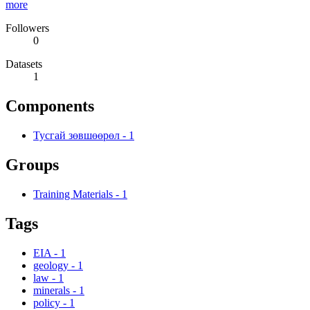
more
Followers
0
Datasets
1
Components
Тусгай зөвшөөрөл
-
1
Groups
Training Materials
-
1
Tags
EIA
-
1
geology
-
1
law
-
1
minerals
-
1
policy
-
1