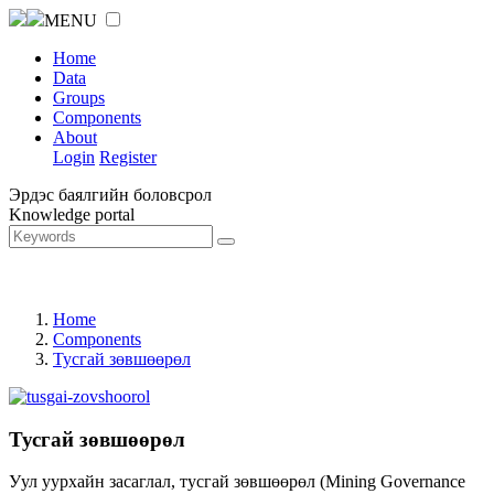
MENU
Home
Data
Groups
Components
About
Login
Register
Эрдэс баялгийн боловсрол
Knowledge portal
Home
Components
Тусгай зөвшөөрөл
Тусгай зөвшөөрөл
Уул уурхайн засаглал, тусгай зөвшөөрөл (Mining Governance