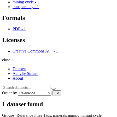
mining cycle
-
1
transparency
-
1
Formats
PDF
-
1
Licenses
Creative Commons At...
-
1
close
Datasets
Activity Stream
About
Order by
Go
1 dataset found
Groups:
Reference Files
Tags:
minerals
mining
mining cycle