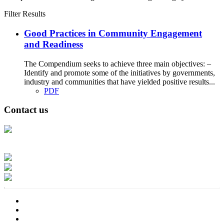
Filter Results
Good Practices in Community Engagement
and Readiness
The Compendium seeks to achieve three main objectives: –
Identify and promote some of the initiatives by governments,
industry and communities that have yielded positive results...
PDF
Contact us
Address: Ашигт малтмал, газрын тосны газар, Монгол Улс, Улаанбаатар
хот 15170, Чингэлтэй дүүрэг, Барилгачдын талбай-3, Засгийн газрын XII
байр, баруун жигүүр
Факс: 976-11-310370
Вэб админ: 976-51-263915
Цахим шуудан: info@mrpam.gov.mn