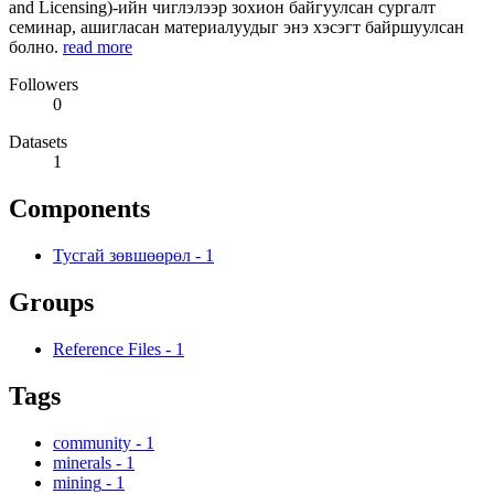
and Licensing)-ийн чиглэлээр зохион байгуулсан сургалт
семинар, ашигласан материалуудыг энэ хэсэгт байршуулсан
болно.
read more
Followers
0
Datasets
1
Components
Тусгай зөвшөөрөл
-
1
Groups
Reference Files
-
1
Tags
community
-
1
minerals
-
1
mining
-
1