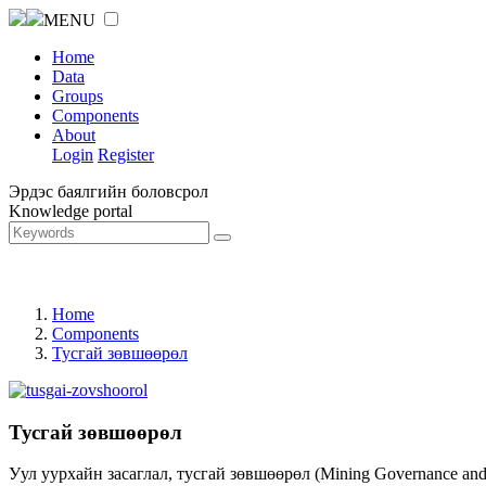
MENU
Home
Data
Groups
Components
About
Login
Register
Эрдэс баялгийн боловсрол
Knowledge portal
Home
Components
Тусгай зөвшөөрөл
Тусгай зөвшөөрөл
Уул уурхайн засаглал, тусгай зөвшөөрөл (Mining Governance an