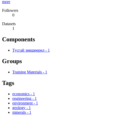
more
Followers
0
Datasets
1
Components
Тусгай зөвшөөрөл
-
1
Groups
Training Materials
-
1
Tags
economics
-
1
engineering
-
1
environment
-
1
geology
-
1
minerals
-
1