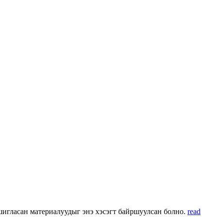
 ашигласан материалуудыг энэ хэсэгт байршуулсан болно.
read