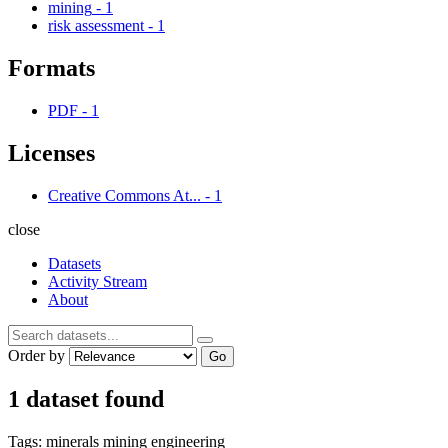
mining
-
1
risk assessment
-
1
Formats
PDF
-
1
Licenses
Creative Commons At...
-
1
close
Datasets
Activity Stream
About
Order by
Go
1 dataset found
Tags:
minerals
mining
engineering