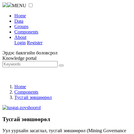
MENU
Home
Data
Groups
Components
About
Login
Register
Эрдэс баялгийн боловсрол
Knowledge portal
Home
Components
Тусгай зөвшөөрөл
Тусгай зөвшөөрөл
Уул уурхайн засаглал, тусгай зөвшөөрөл (Mining Governance