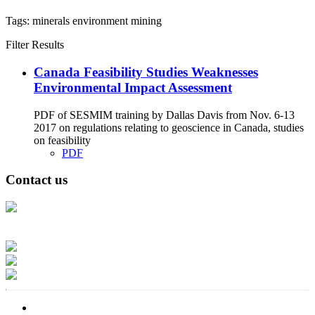
Tags:
minerals
environment
mining
Filter Results
Canada Feasibility Studies Weaknesses
Environmental Impact Assessment
PDF of SESMIM training by Dallas Davis from Nov. 6-13
2017 on regulations relating to geoscience in Canada, studies
on feasibility
PDF
Contact us
Address: Ашигт малтмал, газрын тосны газар, Монгол Улс, Улаанбаатар
хот 15170, Чингэлтэй дүүрэг, Барилгачдын талбай-3, Засгийн газрын XII
байр, баруун жигүүр
Факс: 976-11-310370
Вэб админ: 976-51-263915
Цахим шуудан: info@mrpam.gov.mn