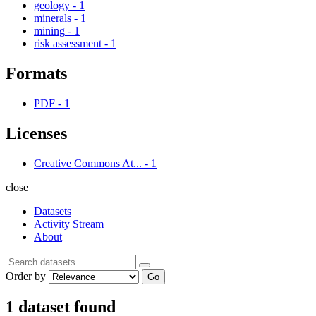
geology
-
1
minerals
-
1
mining
-
1
risk assessment
-
1
Formats
PDF
-
1
Licenses
Creative Commons At...
-
1
close
Datasets
Activity Stream
About
Order by
Go
1 dataset found