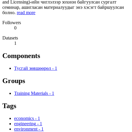
and Licensing)-ийн чиглэлээр зохион байгуулсан сургалт
семинар, ашигласан материалуудыг энэ хэсэгт байршуулсан
болно.
read more
Followers
0
Datasets
1
Components
Тусгай зөвшөөрөл
-
1
Groups
Training Materials
-
1
Tags
economics
-
1
engineering
-
1
environment
-
1