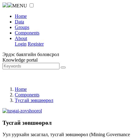
MENU
Home
Data
Groups
Components
About
Login
Register
Эрдэс баялгийн боловсрол
Knowledge portal
Home
Components
Тусгай зөвшөөрөл
Тусгай зөвшөөрөл
Уул уурхайн засаглал, тусгай зөвшөөрөл (Mining Governance