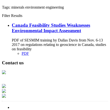
Tags:
minerals
environment
engineering
Filter Results
Canada Feasibility Studies Weaknesses
Environmental Impact Assessment
PDF of SESMIM training by Dallas Davis from Nov. 6-13
2017 on regulations relating to geoscience in Canada, studies
on feasibility
PDF
Contact us
Address: Ашигт малтмал, газрын тосны газар, Монгол Улс, Улаанбаатар
хот 15170, Чингэлтэй дүүрэг, Барилгачдын талбай-3, Засгийн газрын XII
байр, баруун жигүүр
Факс: 976-11-310370
Вэб админ: 976-51-263915
Цахим шуудан: info@mrpam.gov.mn