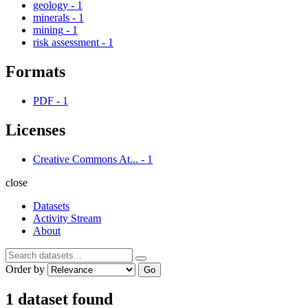
geology
-
1
minerals
-
1
mining
-
1
risk assessment
-
1
Formats
PDF
-
1
Licenses
Creative Commons At...
-
1
close
Datasets
Activity Stream
About
Order by
Go
1 dataset found