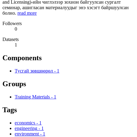
and Licensing)-ийн чиглэлээр зохион байгуулсан сургалт
семинар, ашигласан материалуудыг энэ хэсэгт байршуулсан
болно.
read more
Followers
0
Datasets
1
Components
Тусгай зөвшөөрөл
-
1
Groups
Training Materials
-
1
Tags
economics
-
1
engineering
-
1
environment
-
1